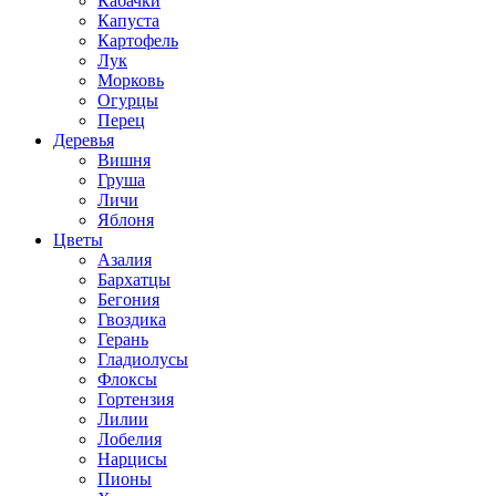
Кабачки
Капуста
Картофель
Лук
Морковь
Огурцы
Перец
Деревья
Вишня
Груша
Личи
Яблоня
Цветы
Азалия
Бархатцы
Бегония
Гвоздика
Герань
Гладиолусы
Флоксы
Гортензия
Лилии
Лобелия
Нарцисы
Пионы