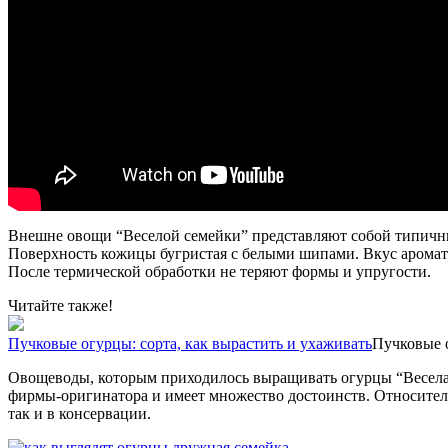
Внешне овощи “Веселой семейки” представляют собой типичные
Поверхность кожицы бугристая с белыми шипами. Вкус ароматны
После термической обработки не теряют формы и упругости.
Читайте также!
Пучковые огурцы: сорта, как вырастить и ухаживать
Пучковые о
Овощеводы, которым приходилось выращивать огурцы “Веселая с
фирмы-оригинатора и имеет множество достоинств. Относитель
так и в консервации.