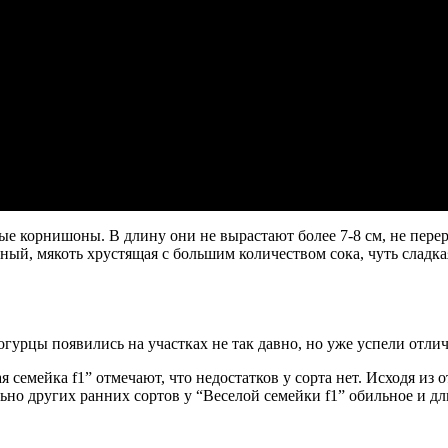
 корнишоны. В длину они не вырастают более 7-8 см, не перера
й, мякоть хрустящая с большим количеством сока, чуть сладкая
гурцы появились на участках не так давно, но уже успели отли
емейка f1” отмечают, что недостатков у сорта нет. Исходя из о
но других ранних сортов у “Веселой семейки f1” обильное и д