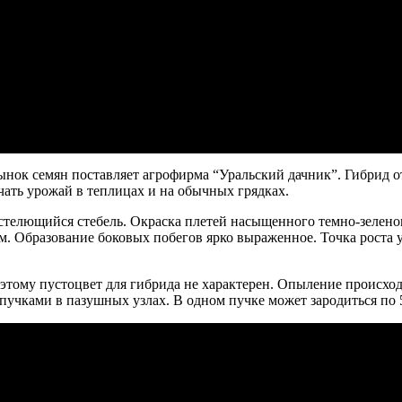
нок семян поставляет агрофирма “Уральский дачник”. Гибрид от
чать урожай в теплицах и на обычных грядках.
 стелющийся стебель. Окраска плетей насыщенного темно-зелено
 Образование боковых побегов ярко выраженное. Точка роста у
этому пустоцвет для гибрида не характерен. Опыление происход
пучками в пазушных узлах. В одном пучке может зародиться по 