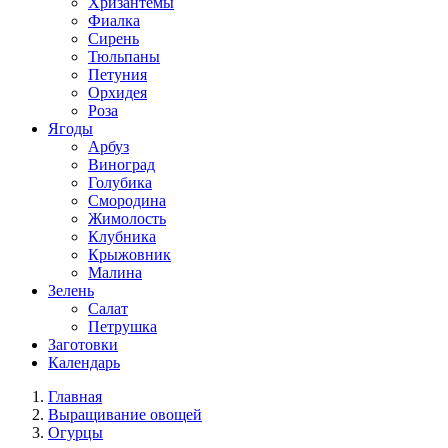
Хризантемы
Фиалка
Сирень
Тюльпаны
Петуния
Орхидея
Роза
Ягоды
Арбуз
Виноград
Голубика
Смородина
Жимолость
Клубника
Крыжовник
Малина
Зелень
Салат
Петрушка
Заготовки
Календарь
Главная
Выращивание овощей
Огурцы