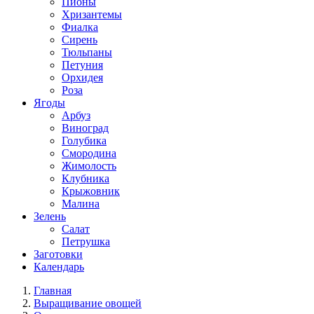
Пионы
Хризантемы
Фиалка
Сирень
Тюльпаны
Петуния
Орхидея
Роза
Ягоды
Арбуз
Виноград
Голубика
Смородина
Жимолость
Клубника
Крыжовник
Малина
Зелень
Салат
Петрушка
Заготовки
Календарь
Главная
Выращивание овощей