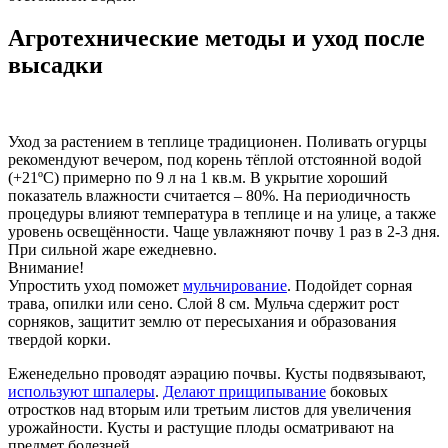
Агротехнические методы и уход после
высадки
Уход за растением в теплице традиционен. Поливать огурцы
рекомендуют вечером, под корень тёплой отстоянной водой
(+21ºC) примерно по 9 л на 1 кв.м. В укрытие хороший
показатель влажности считается – 80%. На периодичность
процедуры влияют температура в теплице и на улице, а также
уровень освещённости. Чаще увлажняют почву 1 раз в 2-3 дня.
При сильной жаре ежедневно.
Внимание!
Упростить уход поможет
мульчирование
. Подойдет сорная
трава, опилки или сено. Слой 8 см. Мульча сдержит рост
сорняков, защитит землю от пересыхания и образования
твердой корки.
Еженедельно проводят аэрацию почвы. Кусты подвязывают,
используют шпалеры
.
Делают прищипывание
боковых
отростков над вторым или третьим листов для увеличения
урожайности. Кусты и растущие плоды осматривают на
предмет болезней.