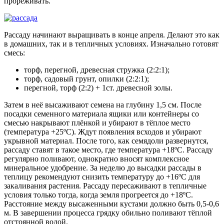
прореживать.
Рассаду начинают выращивать в конце апреля. Делают это как
в домашних, так и в тепличных условиях. Изначально готовят
смесь:
торф, перегной, древесная стружка (2:2:1);
торф, садовый грунт, опилки (2:2:1);
перегной, торф (2:2) + 1ст. древесной золы.
Затем в неё высаживают семена на глубину 1,5 см. После
посадки семенного материала ящики или контейнеры со
смесью накрывают плёнкой и убирают в тёплое место
(температура +25ºC). Ждут появления всходов и убирают
укрывной материал. После того, как семядоли развернутся,
рассаду ставят в такое место, где температура +18ºC. Рассаду
регулярно поливают, однократно вносят комплексное
минеральное удобрение. За неделю до высадки рассады в
теплицу рекомендуют снизить температуру до +16ºC для
закаливания растения. Рассаду пересаживают в тепличные
условия только тогда, когда земля прогреется до +18ºC.
Расстояние между высаженными кустами должно быть 0,5-0,6
м. В завершении процесса грядку обильно поливают тёплой
отстоянной водой.