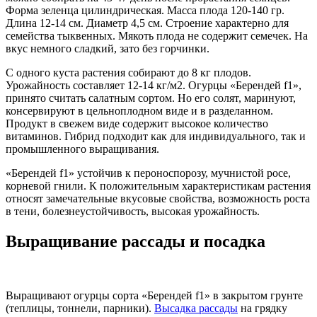
Форма зеленца цилиндрическая. Масса плода 120-140 гр.
Длина 12-14 см. Диаметр 4,5 см. Строение характерно для
семейства тыквенных. Мякоть плода не содержит семечек. На
вкус немного сладкий, зато без горчинки.
С одного куста растения собирают до 8 кг плодов.
Урожайность составляет 12-14 кг/м2. Огурцы «Берендей f1»,
принято считать салатным сортом. Но его солят, маринуют,
консервируют в цельноплодном виде и в разделанном.
Продукт в свежем виде содержит высокое количество
витаминов. Гибрид подходит как для индивидуального, так и
промышленного выращивания.
«Берендей f1» устойчив к пероноспорозу, мучнистой росе,
корневой гнили. К положительным характеристикам растения
относят замечательные вкусовые свойства, возможность роста
в тени, болезнеустойчивость, высокая урожайность.
Выращивание рассады и посадка
Выращивают огурцы сорта «Берендей f1» в закрытом грунте
(теплицы, тоннели, парники).
Высадка рассады
на грядку