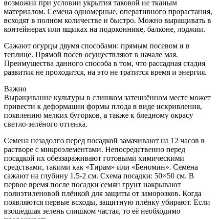
возможна при условии укрытия таковой не тканым
материалом. Семена одномерные, оперативного прорастания,
всходят в полном количестве и быстро. Можно выращивать в
контейнерах или ящиках на подоконнике, балконе, лоджии.
Сажают огурцы двумя способами: прямым посевом и в
теплице. Прямой посев осуществляют в начале мая.
Преимущества данного способа в том, что рассадная стадия
развития не проходится, на это не тратится время и энергия.
Важно
Выращивание культуры в слишком затеннённом месте может
привести к деформации формы плода в виде искривления,
появлению мелких бугорков, а также к бледному окрасу
светло-зелёного оттенка.
Семена незадолго перед посадкой замачивают на 12 часов в
растворе с микроэлементами. Непосредственно перед
посадкой их обеззараживают готовыми химическими
средствами, такими как «Тирам» или «Беномин». Семена
сажают на глубину 1,5-2 см. Схема посадки: 50×50 см. В
первое время после посадки семян грунт накрывают
полиэтиленовой плёнкой для защиты от заморозков. Когда
появляются первые всходы, защитную плёнку убирают. Если
взошедшая зелень слишком частая, то её необходимо