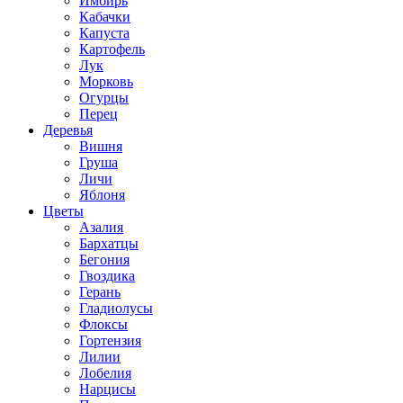
Имбирь
Кабачки
Капуста
Картофель
Лук
Морковь
Огурцы
Перец
Деревья
Вишня
Груша
Личи
Яблоня
Цветы
Азалия
Бархатцы
Бегония
Гвоздика
Герань
Гладиолусы
Флоксы
Гортензия
Лилии
Лобелия
Нарцисы