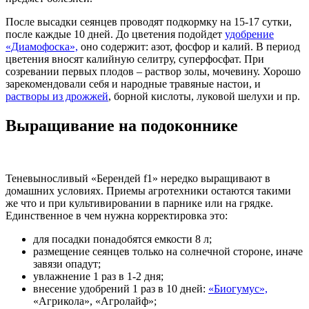
После высадки сеянцев проводят подкормку на 15-17 сутки,
после каждые 10 дней. До цветения подойдет
удобрение
«Диамофоска»,
оно содержит: азот, фосфор и калий. В период
цветения вносят калийную селитру, суперфосфат. При
созревании первых плодов – раствор золы, мочевину. Хорошо
зарекомендовали себя и народные травяные настои, и
растворы из дрожжей
, борной кислоты, луковой шелухи и пр.
Выращивание на подоконнике
Теневыносливый «Берендей f1» нередко выращивают в
домашних условиях. Приемы агротехники остаются такими
же что и при культивировании в парнике или на грядке.
Единственное в чем нужна корректировка это:
для посадки понадобятся емкости 8 л;
размещение сеянцев только на солнечной стороне, иначе
завязи опадут;
увлажнение 1 раз в 1-2 дня;
внесение удобрений 1 раз в 10 дней:
«Биогумус»,
«Агрикола», «Агролайф»;