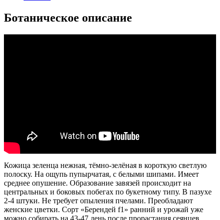
Ботаническое описание
Кожица зеленца нежная, тёмно-зелёная в короткую светлую
полоску. На ощупь пупырчатая, с белыми шипами. Имеет
среднее опушение. Образование завязей происходит на
центральных и боковых побегах по букетному типу. В пазухе
2-4 штуки. Не требует опыления пчелами. Преобладают
женские цветки. Сорт «Берендей f1» ранний и урожай уже
можно собирать на 43-47 день после прорастания сеянцев.