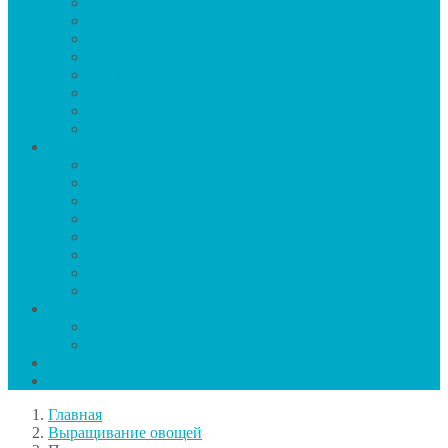
Пионы
Хризантемы
Фиалка
Сирень
Тюльпаны
Петуния
Орхидея
Роза
Ягоды
Арбуз
Виноград
Голубика
Смородина
Жимолость
Клубника
Крыжовник
Малина
Зелень
Салат
Петрушка
Заготовки
Календарь
Главная
Выращивание овощей