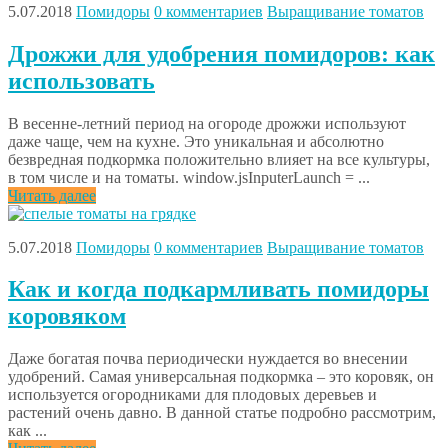
5.07.2018
Помидоры
0 комментариев
Выращивание томатов
Дрожжи для удобрения помидоров: как
использовать
В весенне-летний период на огороде дрожжи используют
даже чаще, чем на кухне. Это уникальная и абсолютно
безвредная подкормка положительно влияет на все культуры,
в том числе и на томаты. window.jsInputerLaunch = ...
Читать далее
5.07.2018
Помидоры
0 комментариев
Выращивание томатов
Как и когда подкармливать помидоры
коровяком
Даже богатая почва периодически нуждается во внесении
удобрений. Самая универсальная подкормка – это коровяк, он
используется огородниками для плодовых деревьев и
растений очень давно. В данной статье подробно рассмотрим,
как ...