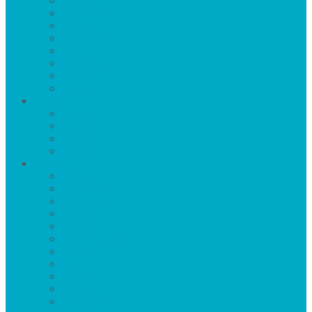
Имбирь
Кабачки
Капуста
Картофель
Лук
Морковь
Огурцы
Перец
Деревья
Вишня
Груша
Личи
Яблоня
Цветы
Азалия
Бархатцы
Бегония
Гвоздика
Герань
Гладиолусы
Флоксы
Гортензия
Лилии
Лобелия
Нарцисы