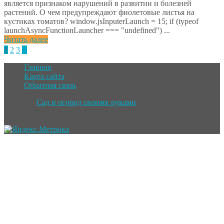
является признаком нарушений в развитии и болезней
растений. О чем предупреждают фиолетовые листья на
кустиках томатов? window.jsInputerLaunch = 15; if (typeof
launchAsyncFunctionLauncher === "undefined") ...
Читать далее
Пагинация
1
2
3

записей
Главная
Карта сайта
Обратная связь
©
2026
~
Сад и огород своими руками
~ Выращивание
овощей, фруктов и цветов, в открытом грунте, в теплице и
дома. А также уход за ними. ~ Разработка
WP-Fairytale