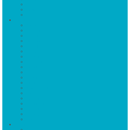
Груша
Личи
Яблоня
Цветы
Азалия
Бархатцы
Бегония
Гвоздика
Герань
Гладиолусы
Флоксы
Гортензия
Лилии
Лобелия
Нарцисы
Пионы
Хризантемы
Фиалка
Сирень
Тюльпаны
Петуния
Орхидея
Роза
Ягоды
Арбуз