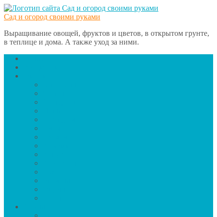
Сад и огород своими руками
Выращивание овощей, фруктов и цветов, в открытом грунте,
в теплице и дома. А также уход за ними.
Главная
Вредители
Овощи
Баклажаны
Чеснок
Сельдерей
Тыква
Помидоры
Грибы
Имбирь
Кабачки
Капуста
Картофель
Лук
Морковь
Огурцы
Перец
Деревья
Вишня