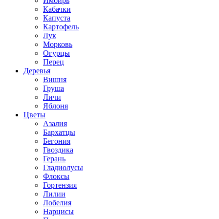
Имбирь
Кабачки
Капуста
Картофель
Лук
Морковь
Огурцы
Перец
Деревья
Вишня
Груша
Личи
Яблоня
Цветы
Азалия
Бархатцы
Бегония
Гвоздика
Герань
Гладиолусы
Флоксы
Гортензия
Лилии
Лобелия
Нарцисы