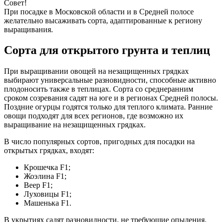
Совет!
При посадке в Московской области и в Средней полосе
желательно высаживать сорта, адаптированные к региону
выращивания.
Сорта для открытого грунта и теплиц
При выращивании овощей на незащищенных грядках
выбирают универсальные разновидности, способные активно
плодоносить также в теплицах. Сорта со среднеранним
сроком созревания садят на юге и в регионах Средней полосы.
Поздние огурцы годятся только для теплого климата. Ранние
овощи подходят для всех регионов, где возможно их
выращивание на незащищенных грядках.
В число популярных сортов, пригодных для посадки на
открытых грядках, входят:
Крошечка F1;
Жоэлина F1;
Веер F1;
Луховицы F1;
Машенька F1.
В укрытиях садят разновидности, не требующие опыления.