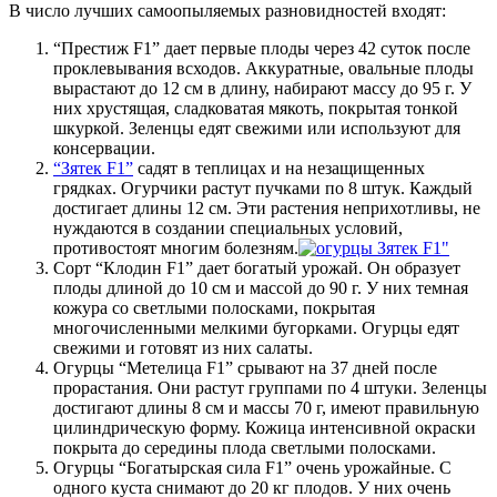
В число лучших самоопыляемых разновидностей входят:
“Престиж F1” дает первые плоды через 42 суток после
проклевывания всходов. Аккуратные, овальные плоды
вырастают до 12 см в длину, набирают массу до 95 г. У
них хрустящая, сладковатая мякоть, покрытая тонкой
шкуркой. Зеленцы едят свежими или используют для
консервации.
“Зятек F1”
садят в теплицах и на незащищенных
грядках. Огурчики растут пучками по 8 штук. Каждый
достигает длины 12 см. Эти растения неприхотливы, не
нуждаются в создании специальных условий,
противостоят многим болезням.
Сорт “Клодин F1” дает богатый урожай. Он образует
плоды длиной до 10 см и массой до 90 г. У них темная
кожура со светлыми полосками, покрытая
многочисленными мелкими бугорками. Огурцы едят
свежими и готовят из них салаты.
Огурцы “Метелица F1” срывают на 37 дней после
прорастания. Они растут группами по 4 штуки. Зеленцы
достигают длины 8 см и массы 70 г, имеют правильную
цилиндрическую форму. Кожица интенсивной окраски
покрыта до середины плода светлыми полосками.
Огурцы “Богатырская сила F1” очень урожайные. С
одного куста снимают до 20 кг плодов. У них очень