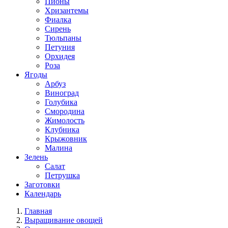
Пионы
Хризантемы
Фиалка
Сирень
Тюльпаны
Петуния
Орхидея
Роза
Ягоды
Арбуз
Виноград
Голубика
Смородина
Жимолость
Клубника
Крыжовник
Малина
Зелень
Салат
Петрушка
Заготовки
Календарь
Главная
Выращивание овощей