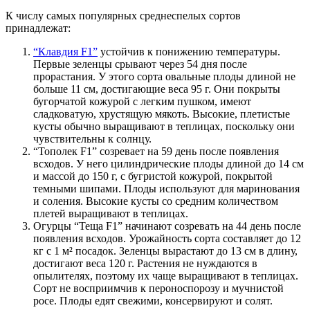
К числу самых популярных среднеспелых сортов
принадлежат:
“Клавдия F1”
устойчив к понижению температуры.
Первые зеленцы срывают через 54 дня после
прорастания. У этого сорта овальные плоды длиной не
больше 11 см, достигающие веса 95 г. Они покрыты
бугорчатой кожурой с легким пушком, имеют
сладковатую, хрустящую мякоть. Высокие, плетистые
кусты обычно выращивают в теплицах, поскольку они
чувствительны к солнцу.
“Тополек F1” созревает на 59 день после появления
всходов. У него цилиндрические плоды длиной до 14 см
и массой до 150 г, с бугристой кожурой, покрытой
темными шипами. Плоды используют для маринования
и соления. Высокие кусты со средним количеством
плетей выращивают в теплицах.
Огурцы “Теща F1” начинают созревать на 44 день после
появления всходов. Урожайность сорта составляет до 12
кг с 1 м² посадок. Зеленцы вырастают до 13 см в длину,
достигают веса 120 г. Растения не нуждаются в
опылителях, поэтому их чаще выращивают в теплицах.
Сорт не восприимчив к пероноспорозу и мучнистой
росе. Плоды едят свежими, консервируют и солят.