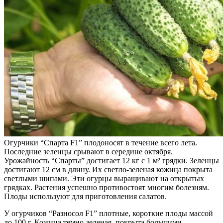
Огурчики “Спарта F1” плодоносят в течение всего лета.
Последние зеленцы срывают в середине октября.
Урожайность “Спарты” достигает 12 кг с 1 м² грядки. Зеленцы
достигают 12 см в длину. Их светло-зеленая кожица покрыта
светлыми шипами. Эти огурцы выращивают на открытых
грядках. Растения успешно противостоят многим болезням.
Плоды используют для приготовления салатов.
У огурчиков “Разносол F1” плотные, короткие плоды массой
до 100 г. Кожица темно-зеленая, покрыта большими