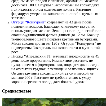
среднем масса плодов с плотной, ароматной мякотью
достигает 100 г. Огурцы “Засолочные” не горчат даже
при недостаточном количестве полива. Растение
формирует умеренное количество плетей с пучковыми
завязями.
Огурцы “Конкурент”
созревают на 43 день после
появления всходов. Благодаря отличному вкусу, их
используют для засолки. Зеленцы цилиндрической или
овально-удлиненной формы длиной до 12 см. Кожица
темно-зеленого цвета покрыта крупными бугорками.
Масса плодов достигает 120 г. Огурцы “Конкурент” не
подвержены бактериальной пятнистости и мучнистой
росе.
Гибрид “Апрельский F1” начинает плодоносить на 45
день после прорастания. Компактное растение, не
нуждающееся в формировании, подходит для посадки
на открытых грядках, в теплице и балконных ящиках.
Он дает крупные плоды длиной 22 см и массой не
меньше 200 г. Растение не требовательно к уходу,
хорошо переносит холод, дает богатый урожай.
Среднеспелые