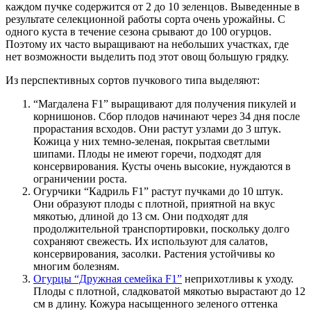
каждом пучке содержится от 2 до 10 зеленцов. Выведенные в
результате селекционной работы сорта очень урожайны. С
одного куста в течение сезона срывают до 100 огурцов.
Поэтому их часто выращивают на небольших участках, где
нет возможности выделить под этот овощ большую грядку.
Из перспективных сортов пучкового типа выделяют:
“Магдалена F1” выращивают для получения пикулей и
корнишонов. Сбор плодов начинают через 34 дня после
прорастания всходов. Они растут узлами до 3 штук.
Кожица у них темно-зеленая, покрытая светлыми
шипами. Плоды не имеют горечи, подходят для
консервирования. Кусты очень высокие, нуждаются в
ограничении роста.
Огурчики “Кадриль F1” растут пучками до 10 штук.
Они образуют плоды с плотной, приятной на вкус
мякотью, длиной до 13 см. Они подходят для
продолжительной транспортировки, поскольку долго
сохраняют свежесть. Их используют для салатов,
консервирования, засолки. Растения устойчивы ко
многим болезням.
Огурцы “Дружная семейка F1”
неприхотливы к уходу.
Плоды с плотной, сладковатой мякотью вырастают до 12
см в длину. Кожура насыщенного зеленого оттенка