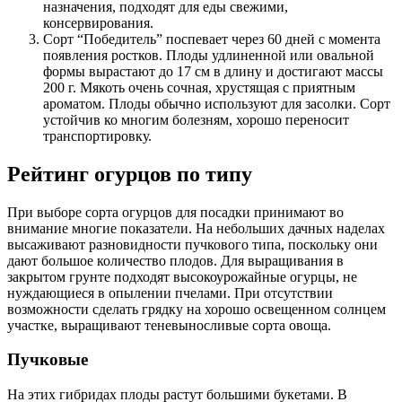
назначения, подходят для еды свежими,
консервирования.
Сорт “Победитель” поспевает через 60 дней с момента
появления ростков. Плоды удлиненной или овальной
формы вырастают до 17 см в длину и достигают массы
200 г. Мякоть очень сочная, хрустящая с приятным
ароматом. Плоды обычно используют для засолки. Сорт
устойчив ко многим болезням, хорошо переносит
транспортировку.
Рейтинг огурцов по типу
При выборе сорта огурцов для посадки принимают во
внимание многие показатели. На небольших дачных наделах
высаживают разновидности пучкового типа, поскольку они
дают большое количество плодов. Для выращивания в
закрытом грунте подходят высокоурожайные огурцы, не
нуждающиеся в опылении пчелами. При отсутствии
возможности сделать грядку на хорошо освещенном солнцем
участке, выращивают теневыносливые сорта овоща.
Пучковые
На этих гибридах плоды растут большими букетами. В