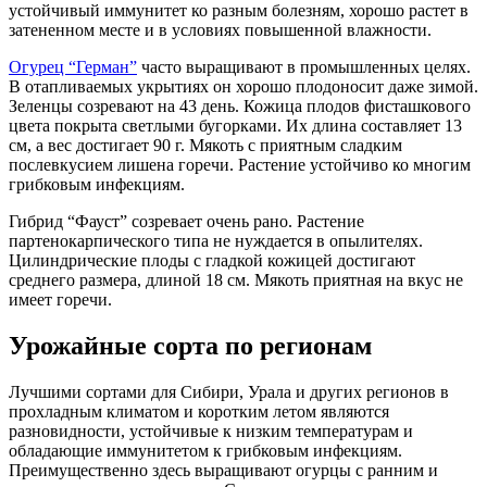
устойчивый иммунитет ко разным болезням, хорошо растет в
затененном месте и в условиях повышенной влажности.
Огурец “Герман”
часто выращивают в промышленных целях.
В отапливаемых укрытиях он хорошо плодоносит даже зимой.
Зеленцы созревают на 43 день. Кожица плодов фисташкового
цвета покрыта светлыми бугорками. Их длина составляет 13
см, а вес достигает 90 г. Мякоть с приятным сладким
послевкусием лишена горечи. Растение устойчиво ко многим
грибковым инфекциям.
Гибрид “Фауст” созревает очень рано. Растение
партенокарпического типа не нуждается в опылителях.
Цилиндрические плоды с гладкой кожицей достигают
среднего размера, длиной 18 см. Мякоть приятная на вкус не
имеет горечи.
Урожайные сорта по регионам
Лучшими сортами для Сибири, Урала и других регионов в
прохладным климатом и коротким летом являются
разновидности, устойчивые к низким температурам и
обладающие иммунитетом к грибковым инфекциям.
Преимущественно здесь выращивают огурцы с ранним и