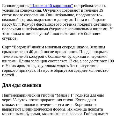
Разновидность
“Парижский корнишон”
не требователен к
условиям содержания. Огурчики созревают в течение 39
суток после созревания. Они небольшие, продолговато-
овальной формы, вырастают в длину до 12 см и набирают
массу 85 г. Кожура фисташкового оттенка покрыта светлыми
полосками и небольшими буграми с коричневыми шипами. У
этого вида отличная устойчивость ко многим болезням
огурцов.
Сорт “Водолей” любим многими огородниками. Зеленцы
срывают через 40 дней после прорастания. Плоды покрыты
темно-зеленой кожурой с большими бугорками и черными
шипами. Длина зеленцов составляет 13 см, а вес достигает 100
г. У них ароматная, хрустящая мякоть без присутствия
горького привкуса. На кусте образуется среднее количество
плетей.
Для еды свежими
Партенокарпический гибрид “Маша F1” годится для еды
через 38 суток после прорастания семян. Кусты дают
множество плодов в течение всего лета. Корнишоны
вырастают цилиндрической формы. Их кожица покрыта
массивными буграми, мякоть лишена горечи. Гибрид имеет