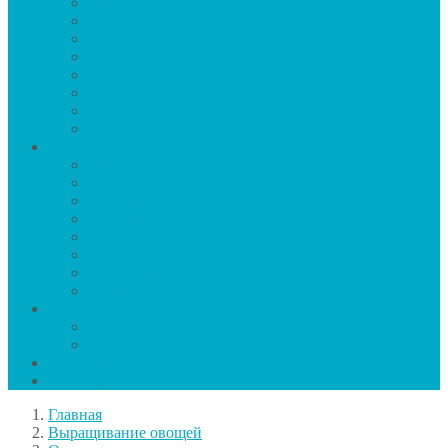
Пионы
Хризантемы
Фиалка
Сирень
Тюльпаны
Петуния
Орхидея
Роза
Ягоды
Арбуз
Виноград
Голубика
Смородина
Жимолость
Клубника
Крыжовник
Малина
Зелень
Салат
Петрушка
Заготовки
Календарь
Главная
Выращивание овощей