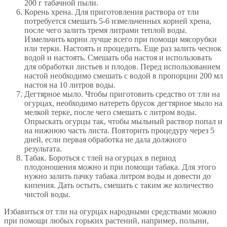
200 г табачной пыли.
Корень хрена. Для приготовления раствора от тли
потребуется смешать 5-6 измельченных корней хрена,
после чего залить тремя литрами теплой воды.
Измельчить корни лучше всего при помощи мясорубки
или терки. Настоять и процедить. Еще раз залить чеснок
водой и настоять. Смешать оба настоя и использовать
для обработки листьев и плодов. Перед использованием
настой необходимо смешать с водой в пропорции 200 мл
настоя на 10 литров воды.
Дегтярное мыло. Чтобы приготовить средство от тли на
огурцах, необходимо натереть брусок дегтярное мыло на
мелкой терке, после чего смешать с литром воды.
Опрыскать огурцы так, чтобы мыльный раствор попал и
на нижнюю часть листа. Повторить процедуру через 5
дней, если первая обработка не дала должного
результата.
Табак. Бороться с тлей на огурцах в период
плодоношения можно и при помощи табака. Для этого
нужно залить пачку табака литром воды и довести до
кипения. Дать остыть, смешать с таким же количество
чистой воды.
Избавиться от тли на огурцах народными средствами можно
при помощи любых горьких растений, например, полыни,