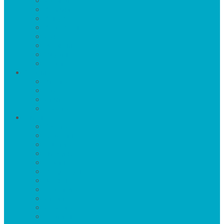
Имбирь
Кабачки
Капуста
Картофель
Лук
Морковь
Огурцы
Перец
Деревья
Вишня
Груша
Личи
Яблоня
Цветы
Азалия
Бархатцы
Бегония
Гвоздика
Герань
Гладиолусы
Флоксы
Гортензия
Лилии
Лобелия
Нарцисы