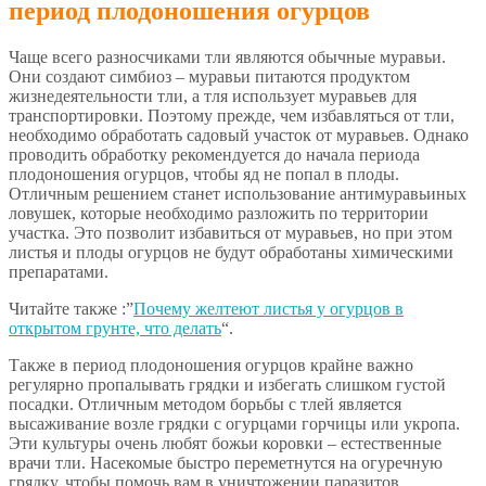
период плодоношения огурцов
Чаще всего разносчиками тли являются обычные муравьи.
Они создают симбиоз – муравьи питаются продуктом
жизнедеятельности тли, а тля использует муравьев для
транспортировки. Поэтому прежде, чем избавляться от тли,
необходимо обработать садовый участок от муравьев. Однако
проводить обработку рекомендуется до начала периода
плодоношения огурцов, чтобы яд не попал в плоды.
Отличным решением станет использование антимуравьиных
ловушек, которые необходимо разложить по территории
участка. Это позволит избавиться от муравьев, но при этом
листья и плоды огурцов не будут обработаны химическими
препаратами.
Читайте также :”
Почему желтеют листья у огурцов в
открытом грунте, что делать
“.
Также в период плодоношения огурцов крайне важно
регулярно пропалывать грядки и избегать слишком густой
посадки. Отличным методом борьбы с тлей является
высаживание возле грядки с огурцами горчицы или укропа.
Эти культуры очень любят божьи коровки – естественные
врачи тли. Насекомые быстро переметнутся на огуречную
грядку, чтобы помочь вам в уничтожении паразитов.