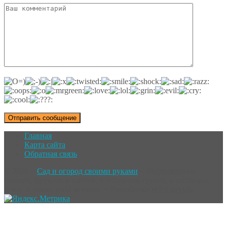
Главная
Карта сайта
Обратная связь
©
2026
~
Сад и огород своими руками
~ Выращивание
овощей, фруктов и цветов, в открытом грунте, в теплице и
дома. А также уход за ними. ~ Разработка
WP-Fairytale