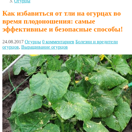
Огурцы
Как избавиться от тли на огурцах во
время плодоношения: самые
эффективные и безопасные способы!
24.08.2017
Огурцы
0 комментариев
Болезни и вредители
огурцов
,
Выращивание огурцов