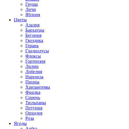
Груша
Личи
Яблоня
Цветы
Азалия
Бархатцы
Бегония
Гвоздика
Герань
Гладиолусы
Флоксы
Гортензия
Лилии
Лобелия
Нарцисы
Пионы
Хризантемы
Фиалка
Сирень
Тюльпаны
Петуния
Орхидея
Роза
Ягоды
Арбуз