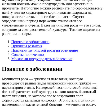
желании болезнь можно предупредить или эффективно
пролечить. Патологию можно распознать по серо-беловатому
налёту или по характерным коричневатым шарикам на
поверхности листвы и на стеблевой части. Спустя
определенный период поражение становится все
уплотненным и бурым. Налет мучнистой росы — это грибы,
живущие за счет растительной культуры. Темные шарики на
растении – споры.
Понятие о заболевании
Причины развития
Признаки мучнистой росы на розмарине
Советы по лечению
Можно ли предупредить заболевание
Понятие о заболевании
Мучнистая роса — грибковая патология, которую
провоцируют разные виды микроскопических грибков —
паразитарного типа. На верхней части листовой пластины
больной растительной культуры можно видеть беловатый
налёт мицелия, на котором после созревания спор
формируются капельки жидкости. Это и стало причиной
наименования растительной болезни – «мучнистая роса».