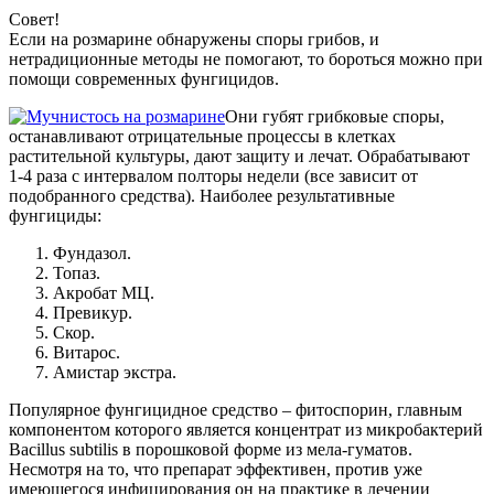
Совет!
Если на розмарине обнаружены споры грибов, и
нетрадиционные методы не помогают, то бороться можно при
помощи современных фунгицидов.
Они губят грибковые споры,
останавливают отрицательные процессы в клетках
растительной культуры, дают защиту и лечат. Обрабатывают
1-4 раза с интервалом полторы недели (все зависит от
подобранного средства). Наиболее результативные
фунгициды:
Фундазол.
Топаз.
Акробат МЦ.
Превикур.
Скор.
Витарос.
Амистар экстра.
Популярное фунгицидное средство – фитоспорин, главным
компонентом которого является концентрат из микробактерий
Bacillus subtilis в порошковой форме из мела-гуматов.
Несмотря на то, что препарат эффективен, против уже
имеющегося инфицирования он на практике в лечении