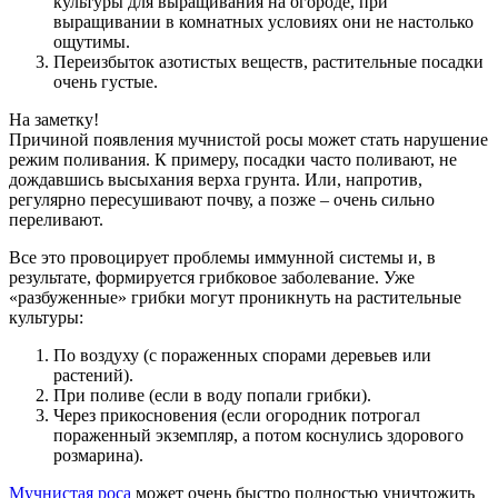
культуры для выращивания на огороде, при
выращивании в комнатных условиях они не настолько
ощутимы.
Переизбыток азотистых веществ, растительные посадки
очень густые.
На заметку!
Причиной появления мучнистой росы может стать нарушение
режим поливания. К примеру, посадки часто поливают, не
дождавшись высыхания верха грунта. Или, напротив,
регулярно пересушивают почву, а позже – очень сильно
переливают.
Все это провоцирует проблемы иммунной системы и, в
результате, формируется грибковое заболевание. Уже
«разбуженные» грибки могут проникнуть на растительные
культуры:
По воздуху (с пораженных спорами деревьев или
растений).
При поливе (если в воду попали грибки).
Через прикосновения (если огородник потрогал
пораженный экземпляр, а потом коснулись здорового
розмарина).
Мучнистая роса
может очень быстро полностью уничтожить