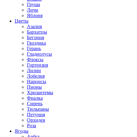
Груша
Личи
Яблоня
Цветы
Азалия
Бархатцы
Бегония
Гвоздика
Герань
Гладиолусы
Флоксы
Гортензия
Лилии
Лобелия
Нарцисы
Пионы
Хризантемы
Фиалка
Сирень
Тюльпаны
Петуния
Орхидея
Роза
Ягоды
Арбуз