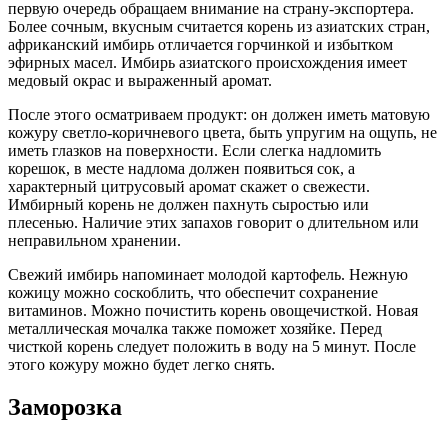
первую очередь обращаем внимание на страну-экспортера.
Более сочным, вкусным считается корень из азиатских стран,
африканский имбирь отличается горчинкой и избытком
эфирных масел. Имбирь азиатского происхождения имеет
медовый окрас и выраженный аромат.
После этого осматриваем продукт: он должен иметь матовую
кожуру светло-коричневого цвета, быть упругим на ощупь, не
иметь глазков на поверхности. Если слегка надломить
корешок, в месте надлома должен появиться сок, а
характерный цитрусовый аромат скажет о свежести.
Имбирный корень не должен пахнуть сыростью или
плесенью. Наличие этих запахов говорит о длительном или
неправильном хранении.
Свежий имбирь напоминает молодой картофель. Нежную
кожицу можно соскоблить, что обеспечит сохранение
витаминов. Можно почистить корень овощечисткой. Новая
металлическая мочалка также поможет хозяйке. Перед
чисткой корень следует положить в воду на 5 минут. После
этого кожуру можно будет легко снять.
Заморозка