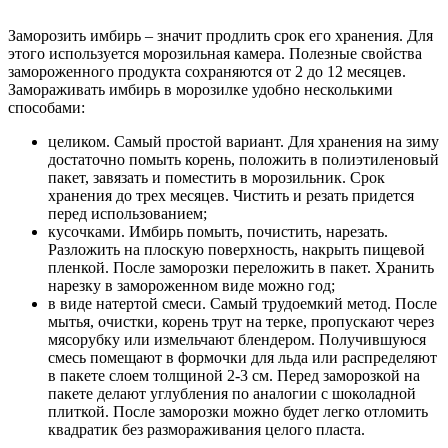
Заморозить имбирь – значит продлить срок его хранения. Для
этого используется морозильная камера. Полезные свойства
замороженного продукта сохраняются от 2 до 12 месяцев.
Замораживать имбирь в морозилке удобно несколькими
способами:
целиком. Самый простой вариант. Для хранения на зиму
достаточно помыть корень, положить в полиэтиленовый
пакет, завязать и поместить в морозильник. Срок
хранения до трех месяцев. Чистить и резать придется
перед использованием;
кусочками. Имбирь помыть, почистить, нарезать.
Разложить на плоскую поверхность, накрыть пищевой
пленкой. После заморозки переложить в пакет. Хранить
нарезку в замороженном виде можно год;
в виде натертой смеси. Самый трудоемкий метод. После
мытья, очистки, корень трут на терке, пропускают через
мясорубку или измельчают блендером. Получившуюся
смесь помещают в формочки для льда или распределяют
в пакете слоем толщиной 2-3 см. Перед заморозкой на
пакете делают углубления по аналогии с шоколадной
плиткой. После заморозки можно будет легко отломить
квадратик без размораживания целого пласта.