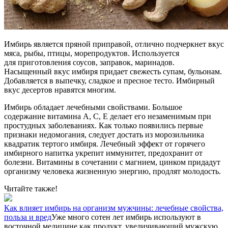
Имбирь является пряной приправой, отлично подчеркнет вкус
мяса, рыбы, птицы, морепродуктов. Используется
для приготовления соусов, заправок, маринадов.
Насыщенный вкус имбиря придает свежесть супам, бульонам.
Добавляется в выпечку, сладкое и пресное тесто. Имбирный
вкус десертов нравятся многим.
Имбирь обладает лечебными свойствами. Большое
содержание витамина А, С, Е делает его незаменимым при
простудных заболеваниях. Как только появились первые
признаки недомогания, следует достать из морозильника
квадратик тертого имбиря. Лечебный эффект от горячего
имбирного напитка укрепит иммунитет, предохранит от
болезни. Витамины в сочетании с магнием, цинком придадут
организму человека жизненную энергию, продлят молодость.
Читайте также!
Как влияет имбирь на организм мужчины: лечебные свойства,
польза и вред
Уже много сотен лет имбирь используют в
восточной медицине как продукт, увеличивающий мужскую