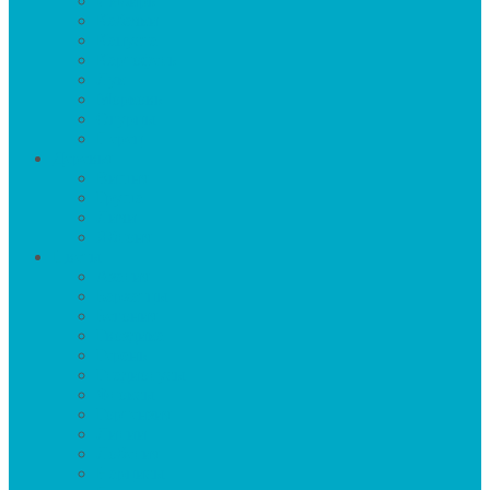
Имбирь
Кабачки
Капуста
Картофель
Лук
Морковь
Огурцы
Перец
Деревья
Вишня
Груша
Личи
Яблоня
Цветы
Азалия
Бархатцы
Бегония
Гвоздика
Герань
Гладиолусы
Флоксы
Гортензия
Лилии
Лобелия
Нарцисы