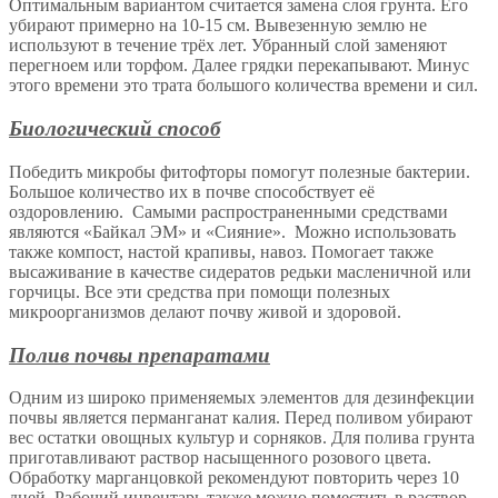
Оптимальным вариантом считается замена слоя грунта. Его
убирают примерно на 10-15 см. Вывезенную землю не
используют в течение трёх лет. Убранный слой заменяют
перегноем или торфом. Далее грядки перекапывают. Минус
этого времени это трата большого количества времени и сил.
Биологический способ
Победить микробы фитофторы помогут полезные бактерии.
Большое количество их в почве способствует её
оздоровлению. Самыми распространенными средствами
являются «Байкал ЭМ» и «Сияние». Можно использовать
также компост, настой крапивы, навоз. Помогает также
высаживание в качестве сидератов редьки масленичной или
горчицы. Все эти средства при помощи полезных
микроорганизмов делают почву живой и здоровой.
Полив почвы препаратами
Одним из широко применяемых элементов для дезинфекции
почвы является перманганат калия. Перед поливом убирают
вес остатки овощных культур и сорняков. Для полива грунта
приготавливают раствор насыщенного розового цвета.
Обработку марганцовкой рекомендуют повторить через 10
дней. Рабочий инвентарь также можно поместить в раствор