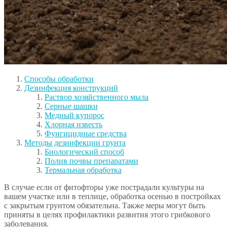
Способы обработки
Дезинфекция конструкций
Раствор хозяйственного мыла
Серные шашки
Медный купорос
Хлорная известь
Фунгицидные средства
Методы дезинфекции грунта
Биологический способ
Полив почвы препаратами
Термальная обработка
В случае если от фитофторы уже пострадали культуры на
вашем участке или в теплице, обработка осенью в постройках
с закрытым грунтом обязательна. Также меры могут быть
приняты в целях профилактики развития этого грибкового
заболевания.