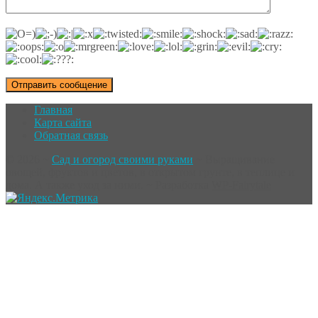
Главная
Карта сайта
Обратная связь
©
2026
~
Сад и огород своими руками
~ Выращивание
овощей, фруктов и цветов, в открытом грунте, в теплице и
дома. А также уход за ними. ~ Разработка
WP-Fairytale