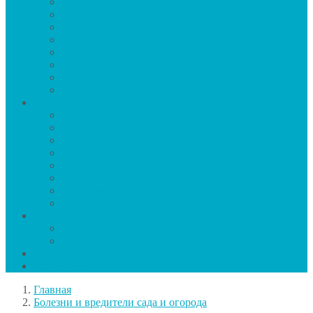
Пионы
Хризантемы
Фиалка
Сирень
Тюльпаны
Петуния
Орхидея
Роза
Ягоды
Арбуз
Виноград
Голубика
Смородина
Жимолость
Клубника
Крыжовник
Малина
Зелень
Салат
Петрушка
Заготовки
Календарь
Главная
Болезни и вредители сада и огорода