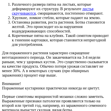
Различного размера пятна на листьях, которые
деформируют их структуру. В результате
листья
скручиваются
, сморщиваются, постепенно отмирают.
Хрупкие, ломкие стебли, которые падают на землю.
Остановка развития, роста растения. Ботва становится
желтой. Это происходит из-за нарушения
водоудерживающих способностей.
Коричневые пятна на клубнях. Такой симптом приводит
к гниению картошки, которая становится непригодной
для употребления.
Для пораженного растения характерно сокращение
вегетационного периода. Он заканчивается на 3-4 недели
раньше, чем у здоровых кустов. Это существенно сказывается
на качестве продукта. Обычно потеря урожая составляет не
менее 30%. А в некоторых случаях (при обширных
заражениях) процент еще выше.
Внимание!
Пораженные кустарники практически никогда не цветут.
Первые симптомы морщинистой мозаики сложно заметить.
Выраженные признаки патологии проявляются только на
второй или третий год, например, из зараженного семенного
материала вырастит скудная, вялая ботва.