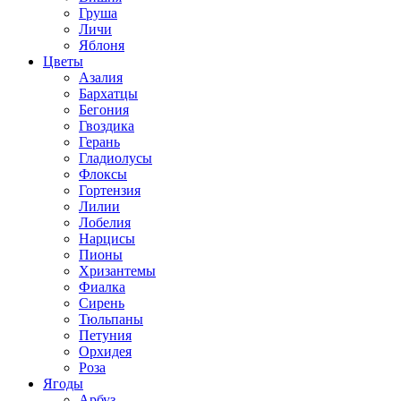
Груша
Личи
Яблоня
Цветы
Азалия
Бархатцы
Бегония
Гвоздика
Герань
Гладиолусы
Флоксы
Гортензия
Лилии
Лобелия
Нарцисы
Пионы
Хризантемы
Фиалка
Сирень
Тюльпаны
Петуния
Орхидея
Роза
Ягоды
Арбуз