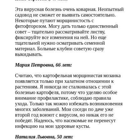
Эта вирусная болезнь очень коварная. Неопытный
садовод не сможет ее выявить самостоятельно.
Некоторые путают морщинистость с
фитофторозом. Могу дать только единственный
совет – тщательно рассматривайте листву,
фиксируйте все изменения на ней. Но еще
тщательней нужно осматривать семенной
материал. Больные клубни советую сразу
выкидывать.
Мария Петровна, 66 лет:
Считаю, что картофельная морщинистая мозаика
появляется только при халатном отношении к
растениям. Я никогда не сталкивалась с этой
болезнью картофеля, потому что уделяю особое
внимание профилактике, соблюдаю правила
ухода. Только так можно избежать возникновения
многих заболеваний. Мои соседи по даче уже
второй год воюют с вирусом, но никак его не
победят. Надеюсь, что насекомые не перенесут
инфекцию на мои здоровые кусты.
Наталия Львовна, 50 лет: