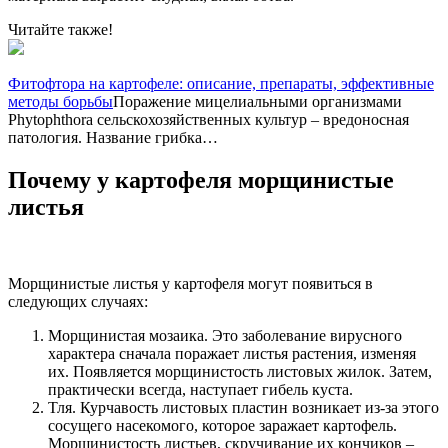
Читайте также!
Фитофтора на картофеле: описание, препараты, эффективные
методы борьбы
Поражение мицелиальными организмами
Phytophthora сельскохозяйственных культур – вредоносная
патология. Название грибка…
Почему у картофеля морщинистые
листья
Морщинистые листья у картофеля могут появиться в
следующих случаях:
Морщинистая мозаика. Это заболевание вирусного
характера сначала поражает листья растения, изменяя
их. Появляется морщинистость листовых жилок. Затем,
практически всегда, наступает гибель куста.
Тля. Курчавость листовых пластин возникает из-за этого
сосущего насекомого, которое заражает картофель.
Морщинистость листьев, скручивание их кончиков –