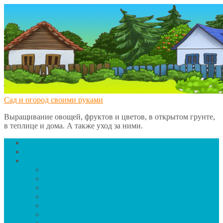
Сад и огород своими руками
Выращивание овощей, фруктов и цветов, в открытом грунте,
в теплице и дома. А также уход за ними.
Главная
Вредители
Овощи
Баклажаны
Чеснок
Сельдерей
Тыква
Помидоры
Грибы