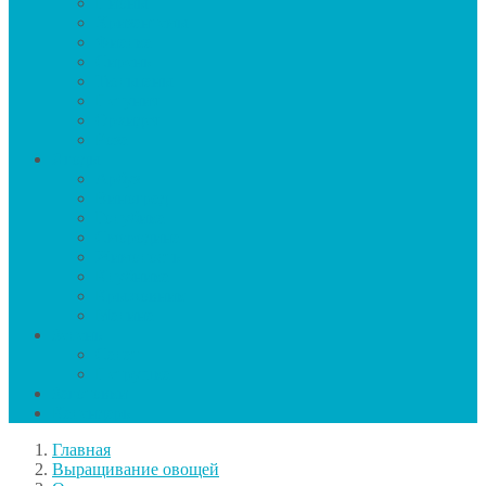
Пионы
Хризантемы
Фиалка
Сирень
Тюльпаны
Петуния
Орхидея
Роза
Ягоды
Арбуз
Виноград
Голубика
Смородина
Жимолость
Клубника
Крыжовник
Малина
Зелень
Салат
Петрушка
Заготовки
Календарь
Главная
Выращивание овощей