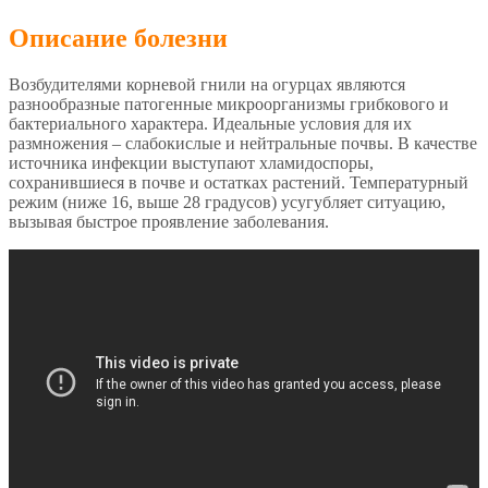
Описание болезни
Возбудителями корневой гнили на огурцах являются
разнообразные патогенные микроорганизмы грибкового и
бактериального характера. Идеальные условия для их
размножения – слабокислые и нейтральные почвы. В качестве
источника инфекции выступают хламидоспоры,
сохранившиеся в почве и остатках растений. Температурный
режим (ниже 16, выше 28 градусов) усугубляет ситуацию,
вызывая быстрое проявление заболевания.