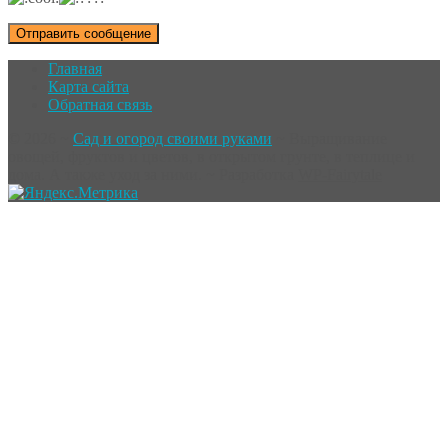
Главная
Карта сайта
Обратная связь
©
2026
~
Сад и огород своими руками
~ Выращивание
овощей, фруктов и цветов, в открытом грунте, в теплице и
дома. А также уход за ними. ~ Разработка
WP-Fairytale