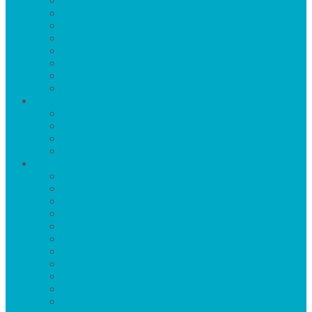
Имбирь
Кабачки
Капуста
Картофель
Лук
Морковь
Огурцы
Перец
Деревья
Вишня
Груша
Личи
Яблоня
Цветы
Азалия
Бархатцы
Бегония
Гвоздика
Герань
Гладиолусы
Флоксы
Гортензия
Лилии
Лобелия
Нарцисы