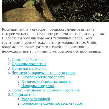
Корневая гниль у огурцов – распространенное явление,
которое может привести к потере значительной части урожая.
В основном болезнь поражает тепличные овощи, хотя
грунтовые огурчики тоже не застрахованы от нее. Чтобы
вовремя остановить развитие грибковой инфекции,
необходимо знать причины и методы лечения заболевания.
Описание болезни
Причины появления
Признаки патологии
Чем лечить корневую гниль у огурцов
Биологические препараты
Химические средства защиты
Народные средства
Сроки и технология обработки растения
Профилактика
Уход за теплицей
Соблюдение схемы посадок огурцов