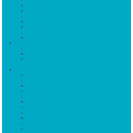
Имбирь
Кабачки
Капуста
Картофель
Лук
Морковь
Огурцы
Перец
Деревья
Вишня
Груша
Личи
Яблоня
Цветы
Азалия
Бархатцы
Бегония
Гвоздика
Герань
Гладиолусы
Флоксы
Гортензия
Лилии
Лобелия
Нарцисы