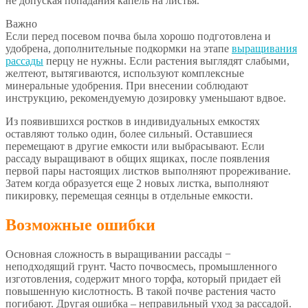
не допуская попадания капель на листья.
Важно
Если перед посевом почва была хорошо подготовлена и
удобрена, дополнительные подкормки на этапе
выращивания
рассады
перцу не нужны. Если растения выглядят слабыми,
желтеют, вытягиваются, используют комплексные
минеральные удобрения. При внесении соблюдают
инструкцию, рекомендуемую дозировку уменьшают вдвое.
Из появившихся ростков в индивидуальных емкостях
оставляют только один, более сильный. Оставшиеся
перемещают в другие емкости или выбрасывают. Если
рассаду выращивают в общих ящиках, после появления
первой пары настоящих листков выполняют прореживание.
Затем когда образуется еще 2 новых листка, выполняют
пикировку, перемещая сеянцы в отдельные емкости.
Возможные ошибки
Основная сложность в выращивании рассады −
неподходящий грунт. Часто почвосмесь, промышленного
изготовления, содержит много торфа, который придает ей
повышенную кислотность. В такой почве растения часто
погибают. Другая ошибка – неправильный уход за рассадой.