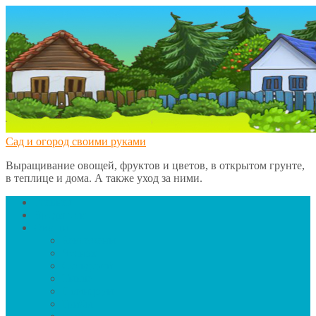
Сад и огород своими руками
Выращивание овощей, фруктов и цветов, в открытом грунте,
в теплице и дома. А также уход за ними.
Главная
Вредители
Овощи
Баклажаны
Чеснок
Сельдерей
Тыква
Помидоры
Грибы