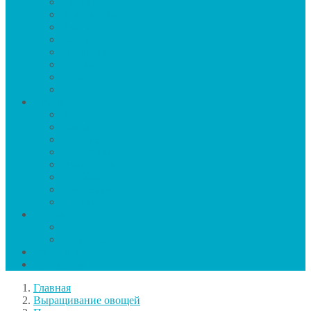
Пионы
Хризантемы
Фиалка
Сирень
Тюльпаны
Петуния
Орхидея
Роза
Ягоды
Арбуз
Виноград
Голубика
Смородина
Жимолость
Клубника
Крыжовник
Малина
Зелень
Салат
Петрушка
Заготовки
Календарь
Главная
Выращивание овощей