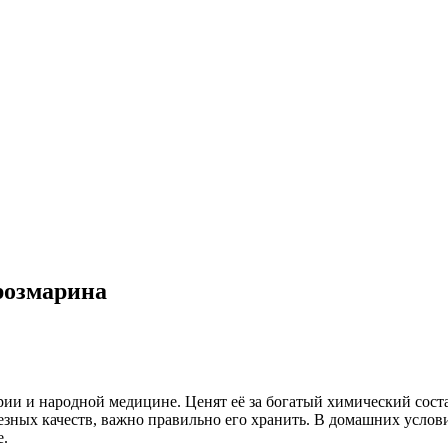
розмарина
арии и народной медицине. Ценят её за богатый химический сос
лезных качеств, важно правильно его хранить. В домашних усло
е.