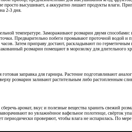
 не просто высушивает, а аккуратно лишает продукты влаги. Пр
а 2-3 дня.
льной температуре. Замораживают розмарин двумя способами: в
источки. Предварительно побеги промывают проточной водой и 
часов. Затем приправу достают, раскладывают по герметичным 
пакованный розмарин помещают в морозилку для длительного хр
.
ся готовая заправка для гарнира. Растение подготавливают ана
 Сверху розмарин заливают растительным либо растопленным с
 сберечь аромат, вкус и полезные вещества хранить свежий роз
 заворачивают во увлажнённое вафельное полотенце, свёрток уп
ет периодически проверяют, чтобы влага не испарилась. По мер