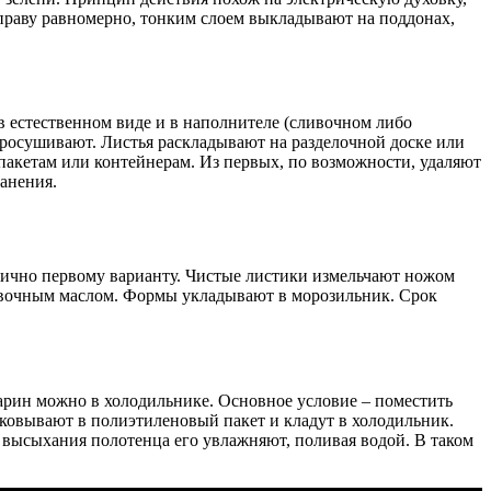
иправу равномерно, тонким слоем выкладывают на поддонах,
 естественном виде и в наполнителе (сливочном либо
просушивают. Листья раскладывают на разделочной доске или
пакетам или контейнерам. Из первых, по возможности, удаляют
анения.
логично первому варианту. Чистые листики измельчают ножом
ливочным маслом. Формы укладывают в морозильник. Срок
марин можно в холодильнике. Основное условие – поместить
аковывают в полиэтиленовый пакет и кладут в холодильник.
е высыхания полотенца его увлажняют, поливая водой. В таком