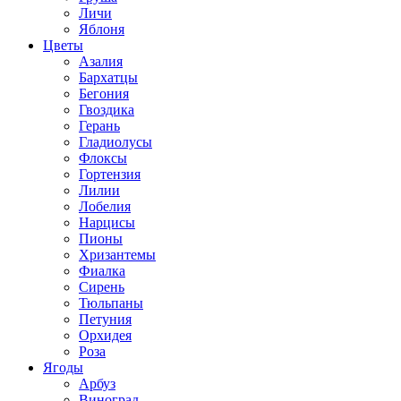
Личи
Яблоня
Цветы
Азалия
Бархатцы
Бегония
Гвоздика
Герань
Гладиолусы
Флоксы
Гортензия
Лилии
Лобелия
Нарцисы
Пионы
Хризантемы
Фиалка
Сирень
Тюльпаны
Петуния
Орхидея
Роза
Ягоды
Арбуз
Виноград