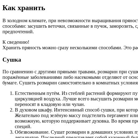
Как хранить
В холодном климате, при невозможности выращивания пряности
способами: засушить веточки, связанные в пучок, заморозить,
предпочтений.
К сведению!
Хранить пряность можно сразу несколькими способами. Это р
Сушка
По сравнению с другими пряными травами, розмарин при сушке
поражённые заболеваниями либо насекомыми отделяют от осно
бумаге. Сушить розмарин самостоятельно в комнатных условия
Естественным путём. Из стеблей растений формируют пу
циркуляцией воздуха. Лучше всего высушить розмарин м
переносят в кладовую или чулан.
В духовом шкафу. Интенсивный способ сушки, при котор
Желательно под зелёную массу подстелить пергамент ил
возможную, которую поддерживает духовка. Во время пр
специй.
Обезвоживание. Сушат розмарин в домашних условиях пу
дегидратор. Последний представляет собой кухонный быт