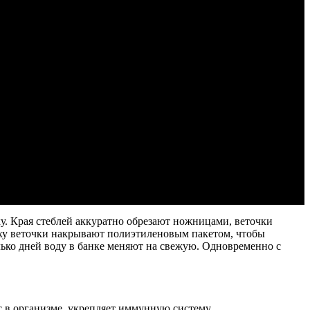
ку. Края стеблей аккуратно обрезают ножницами, веточки
рху веточки накрывают полиэтиленовым пакетом, чтобы
лько дней воду в банке меняют на свежую. Одновременно с
 в организме, укрепляет иммунную систему,…