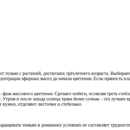
т только с растений, достигших трёхлетнего возраста. Выбирают
ентрация эфирных масел до начала цветения. Если пряность пла
 фаза массового цветения. Срезают побеги, оставляя треть стеб
 Утром и после захода солнца трава более сочная – это лучшее в
и нужно, отделяют листочки и стебельки.
ыращивать тимьян в домашних условиях не составляет трудност