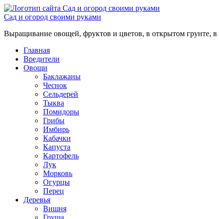
Сад и огород своими руками
Выращивание овощей, фруктов и цветов, в открытом грунте, в 
Главная
Вредители
Овощи
Баклажаны
Чеснок
Сельдерей
Тыква
Помидоры
Грибы
Имбирь
Кабачки
Капуста
Картофель
Лук
Морковь
Огурцы
Перец
Деревья
Вишня
Груша