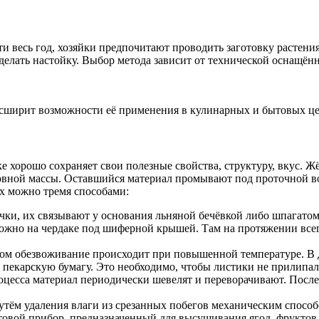
 весь год, хозяйки предпочитают проводить заготовку растени
 сделать настойку. Выбор метода зависит от технической оснащён
асширит возможности её применения в кулинарных и бытовых це
 хорошо сохраняет свои полезные свойства, структуру, вкус. Ж
вной массы. Оставшийся материал промывают под проточной во
х можно тремя способами:
чки, их связывают у основания льняной бечёвкой либо шпагатом
ожно на чердаке под шиферной крышей. Там на протяжении всего
ом обезвоживание происходит при повышенной температуре. В 
и пекарскую бумагу. Это необходимо, чтобы листики не прилипа
оцесса материал периодически шевелят и переворачивают. Посл
тём удаления влаги из срезанных побегов механическим способо
овой прибор, предназначенный для высушивания ягод, фруктов,