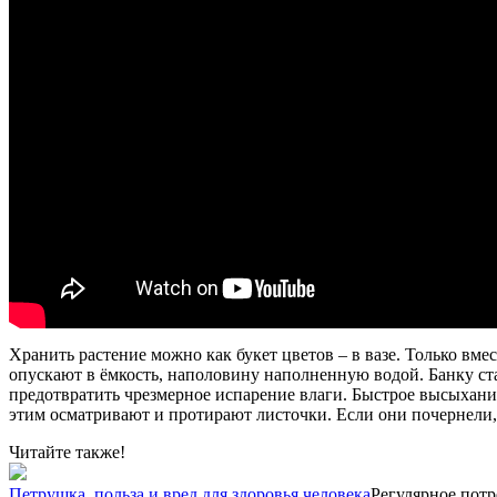
Хранить растение можно как букет цветов – в вазе. Только вм
опускают в ёмкость, наполовину наполненную водой. Банку ст
предотвратить чрезмерное испарение влаги. Быстрое высыхание
этим осматривают и протирают листочки. Если они почернели, 
Читайте также!
Петрушка, польза и вред для здоровья человека
Регулярное пот