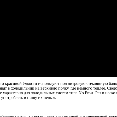
есто красивой ёмкости используют пол литровую стеклянную бан
авят в холодильник на верхнюю полку, где немного теплее. Све
 характерно для холодильных систем типа No Frost. Раз в неско
употреблять в пищу их нельзя.
ребление петрушки восполняет витаминный и минеральный запас