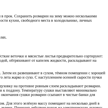
я в прок. Сохранить розмарин на зиму можно несколькими
ности кухни, свободного места в холодильнике, личных
лях.
ёсткие веточки и мясистые листья предварительно сортируют:
дой, обтряхивают от капелек жидкости, раскладывают на
. Затем их развешивают в сухом, тёмном помещении с хорошей
 лета жарко и сухо. С наступлением осенней сырости пучки
духовку на противне ровным слоем раскладывают розмарин.
ли к поддону. Температуру сушки выставляют минимально
е окончания сушки розмарин ссыпают в чистые банки для
м. Для этого зелёную массу помещают на несколько дней в
 зелени. Принцип действия похож на электрическую духовку,