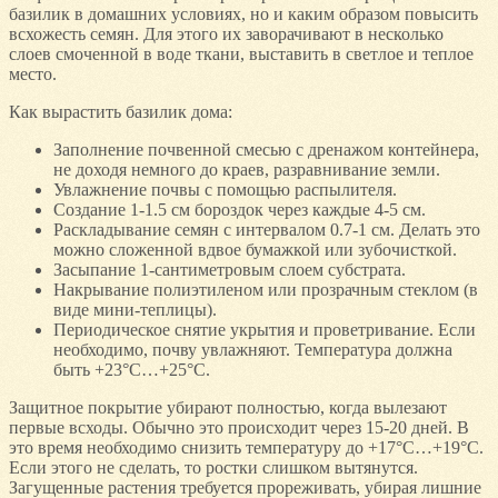
базилик в домашних условиях, но и каким образом повысить
всхожесть семян. Для этого их заворачивают в несколько
слоев смоченной в воде ткани, выставить в светлое и теплое
место.
Как вырастить базилик дома:
Заполнение почвенной смесью с дренажом контейнера,
не доходя немного до краев, разравнивание земли.
Увлажнение почвы с помощью распылителя.
Создание 1-1.5 см бороздок через каждые 4-5 см.
Раскладывание семян с интервалом 0.7-1 см. Делать это
можно сложенной вдвое бумажкой или зубочисткой.
Засыпание 1-сантиметровым слоем субстрата.
Накрывание полиэтиленом или прозрачным стеклом (в
виде мини-теплицы).
Периодическое снятие укрытия и проветривание. Если
необходимо, почву увлажняют. Температура должна
быть +23°С…+25°С.
Защитное покрытие убирают полностью, когда вылезают
первые всходы. Обычно это происходит через 15-20 дней. В
это время необходимо снизить температуру до +17°С…+19°С.
Если этого не сделать, то ростки слишком вытянутся.
Загущенные растения требуется прореживать, убирая лишние