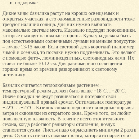
подкормке.
Дикие виды базилика растут на хорошо освещаемых и
открытых участках, а его одомашненные разновидности тоже
требуют наличия солнца. Для них нужно выбирать
максимально светлые места. Идеально подходят подоконники,
которые выходят на южные стороны. Культура должна быть
под естественными солнечными лучами не меньше полусуток
– лучше 13-15 часов. Если световой день короткий (например,
зимой и осенью), то посадки нужно подсвечивать. Это делают
с помощью фито-, люминисцентных, светодиодных ламп. Их
ставят не ближе 10-12 см. Для равномерного освещения
горшки время от времени разворачивают к световому
источнику.
Базилик считается теплолюбивым растением –
температурный режим должен быть выше +18°С…+20°С.
Иначе посадки не будут развиваться и потеряют свой
индивидуальный пряный аромат. Оптимальная температура
+22°С…+25°С. Базилик сложно переносит холодные порывы
ветра и сквозняки из открытого окна. Кроме того, он любит
повышенную влажность. В течение всего отопительного
сезона, когда работают радиаторы отопления, воздух
становится сухим. Листья надо опрыскивать минимум 2 раза в
день. Сухость снизить поможет влага, которая испаряется из