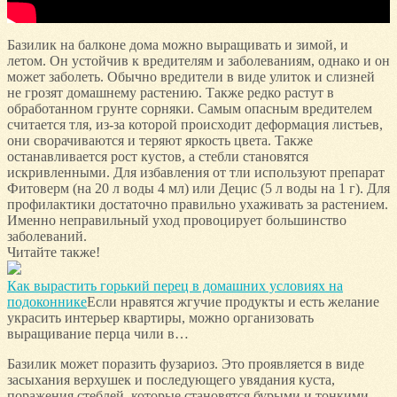
Базилик на балконе дома можно выращивать и зимой, и
летом. Он устойчив к вредителям и заболеваниям, однако и он
может заболеть. Обычно вредители в виде улиток и слизней
не грозят домашнему растению. Также редко растут в
обработанном грунте сорняки. Самым опасным вредителем
считается тля, из-за которой происходит деформация листьев,
они сворачиваются и теряют яркость цвета. Также
останавливается рост кустов, а стебли становятся
искривленными. Для избавления от тли используют препарат
Фитоверм (на 20 л воды 4 мл) или Децис (5 л воды на 1 г). Для
профилактики достаточно правильно ухаживать за растением.
Именно неправильный уход провоцирует большинство
заболеваний.
Читайте также!
Как вырастить горький перец в домашних условиях на
подоконнике
Если нравятся жгучие продукты и есть желание
украсить интерьер квартиры, можно организовать
выращивание перца чили в…
Базилик может поразить фузариоз. Это проявляется в виде
засыхания верхушек и последующего увядания куста,
поражения стеблей, которые становятся бурыми и тонкими.