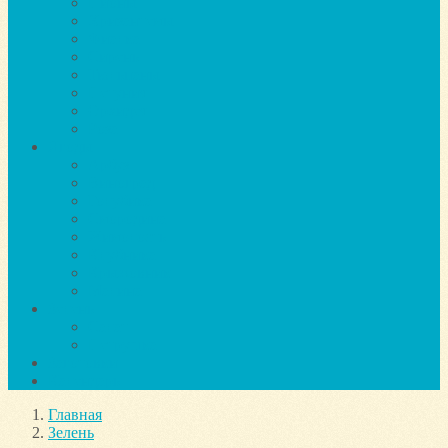
Пионы
Хризантемы
Фиалка
Сирень
Тюльпаны
Петуния
Орхидея
Роза
Ягоды
Арбуз
Виноград
Голубика
Смородина
Жимолость
Клубника
Крыжовник
Малина
Зелень
Салат
Петрушка
Заготовки
Календарь
Главная
Зелень