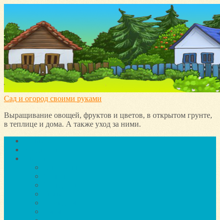
Сад и огород своими руками
Выращивание овощей, фруктов и цветов, в открытом грунте,
в теплице и дома. А также уход за ними.
Главная
Вредители
Овощи
Баклажаны
Чеснок
Сельдерей
Тыква
Помидоры
Грибы