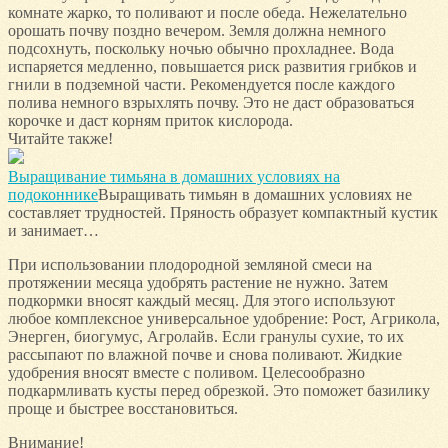
комнате жарко, то поливают и после обеда. Нежелательно
орошать почву поздно вечером. Земля должна немного
подсохнуть, поскольку ночью обычно прохладнее. Вода
испаряется медленно, повышается риск развития грибков и
гнили в подземной части. Рекомендуется после каждого
полива немного взрыхлять почву. Это не даст образоваться
корочке и даст корням приток кислорода.
Читайте также!
Выращивание тимьяна в домашних условиях на
подоконнике
Выращивать тимьян в домашних условиях не
составляет трудностей. Пряность образует компактный кустик
и занимает…
При использовании плодородной земляной смеси на
протяжении месяца удобрять растение не нужно. Затем
подкормки вносят каждый месяц. Для этого используют
любое комплексное универсальное удобрение: Рост, Агрикола,
Энерген, биогумус, Агролайв. Если гранулы сухие, то их
рассыпают по влажной почве и снова поливают. Жидкие
удобрения вносят вместе с поливом. Целесообразно
подкармливать кусты перед обрезкой. Это поможет базилику
проще и быстрее восстановиться.
Внимание!