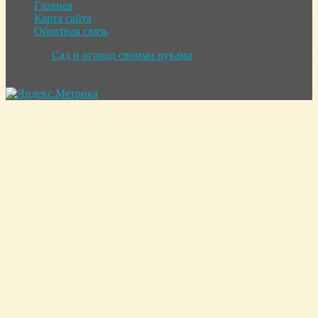
Главная
Карта сайта
Обратная связь
©
2026
~
Сад и огород своими руками
~ Выращивание
овощей, фруктов и цветов, в открытом грунте, в теплице и
дома. А также уход за ними. ~ Разработка
WP-Fairytale