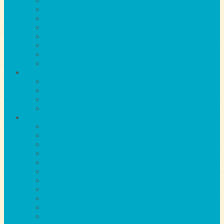
Имбирь
Кабачки
Капуста
Картофель
Лук
Морковь
Огурцы
Перец
Деревья
Вишня
Груша
Личи
Яблоня
Цветы
Азалия
Бархатцы
Бегония
Гвоздика
Герань
Гладиолусы
Флоксы
Гортензия
Лилии
Лобелия
Нарцисы