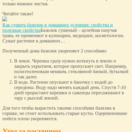
только нижние листья.
Читайте также!
Как сушить базилик в домашних условиях: свойства и
полезные свойства
Базилик сушеный – целебная пахучая
трава, ее применяют в кулинарии, медицине, косметологии.
Сушат растение в домашних…
Полученный дома базилик укореняют 2 способами:
В земле. Черенки сразу нужно воткнуть в землю и
закрыть укрытием, которое пропускает свет. Например,
полиэтиленовым мешком, стеклянной банкой, бутылкой
и так далее.
В воде. Растение опускают в баночку с водой до
середины. Воду надо менять каждый день. Спустя 7-10
дней прорастают корешки и саженцы пересаживают в
тару с рыхлой землей.
Для того чтобы вырастить такими способами базилик в
горшке, не стоит использовать старые кусты. Одеревеневшие
побеги плохо укореняются.
Уход за растением