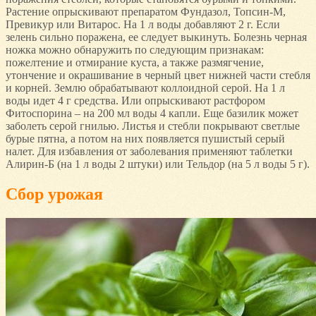
Растение опрыскивают препаратом Фундазол, Топсин-М,
Превикур или Витарос. На 1 л воды добавляют 2 г. Если
зелень сильно поражена, ее следует выкинуть. Болезнь черная
ножка можно обнаружить по следующим признакам:
пожелтение и отмирание куста, а также размягчение,
утончение и окрашивание в черный цвет нижней части стебля
и корней. Землю обрабатывают коллоидной серой. На 1 л
воды идет 4 г средства. Или опрыскивают растфором
Фитоспорина – на 200 мл воды 4 капли. Еще базилик может
заболеть серой гнилью. Листья и стебли покрывают светлые
бурые пятна, а потом на них появляется пушистый серый
налет. Для избавления от заболевания применяют таблетки
Алирин-Б (на 1 л воды 2 штуки) или Тельдор (на 5 л воды 5 г).
Сбор урожая