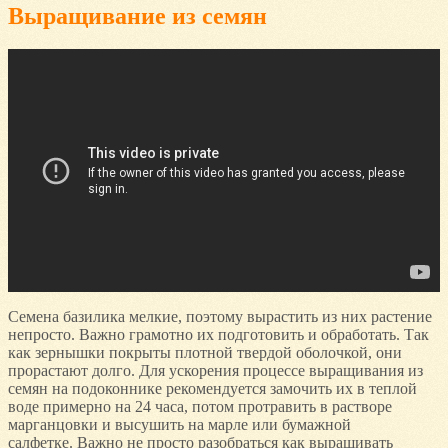
Выращивание из семян
Семена базилика мелкие, поэтому вырастить из них растение
непросто. Важно грамотно их подготовить и обработать. Так
как зернышки покрыты плотной твердой оболочкой, они
прорастают долго. Для ускорения процессе выращивания из
семян на подоконнике рекомендуется замочить их в теплой
воде примерно на 24 часа, потом протравить в растворе
марганцовки и высушить на марле или бумажной
салфетке. Важно не просто разобраться как выращивать