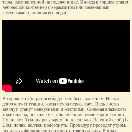
тары, расставленной на подоконнике. Иногда в горшок ставят
небольшой контейнер с керамзитом или маленькими
камушками, наполняя его водой.
В горшках субстрат всегда должен быть влажным. Нельзя
допускать ситуации, когда почва пересыхает. Ведь листья
завянут, станут невкусными и жесткими. Сильная влажность
тоже опасна, поскольку в заболоченной земле корни сгниют.
Поливают базилик регулярно, но не сильно. Верхний слой (1-
2 см) почвы должен подсохнуть. Процедуру проводят утром,
используя фильтрованную или отстоянную воду. Когда в