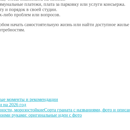
ммунальные платежи, плата за парковку или услуги консьержа.
у и порядок в своей студии.
х-либо проблем или вопросов.
бом начать самостоятельную жизнь или найти доступное жилье 
отребностям.
вые моменты и рекомендации
и на 2026 год
Сорта граната с названиями, фото и опис
оими руками: оригинальные идеи с фото