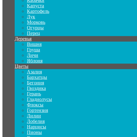
Кабачки
Капуста
Картофель
Лук
Морковь
Огурцы
Перец
Деревья
Вишня
Груша
Личи
Яблоня
Цветы
Азалия
Бархатцы
Бегония
Гвоздика
Герань
Гладиолусы
Флоксы
Гортензия
Лилии
Лобелия
Нарцисы
Пионы