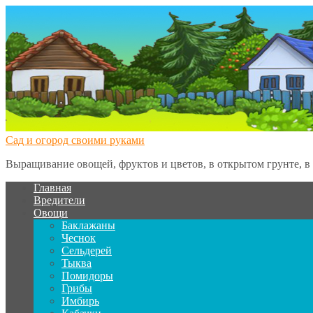
Сад и огород своими руками
Выращивание овощей, фруктов и цветов, в открытом грунте, в 
Главная
Вредители
Овощи
Баклажаны
Чеснок
Сельдерей
Тыква
Помидоры
Грибы
Имбирь