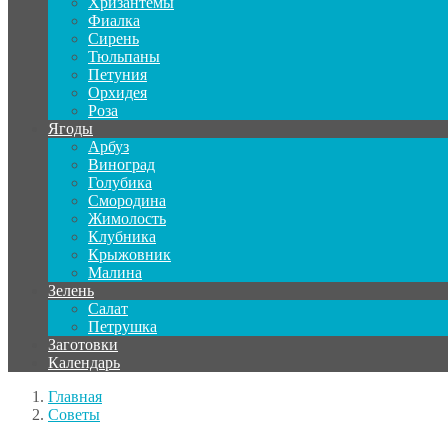
Хризантемы
Фиалка
Сирень
Тюльпаны
Петуния
Орхидея
Роза
Ягоды
Арбуз
Виноград
Голубика
Смородина
Жимолость
Клубника
Крыжовник
Малина
Зелень
Салат
Петрушка
Заготовки
Календарь
Главная
Советы