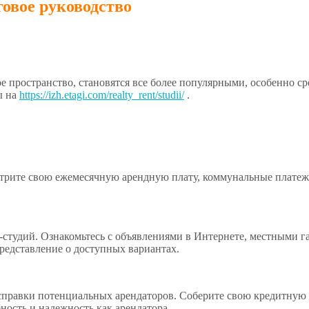
говое руководство
пространство, становятся все более популярными, особенно сре
ы на
https://izh.etagi.com/realty_rent/studii/
.
отрите свою ежемесячную арендную плату, коммунальные платежи
-студий. Ознакомьтесь с объявлениями в Интернете, местными г
редставление о доступных вариантах.
правки потенциальных арендаторов. Соберите свою кредитную 
ность и надежность как арендатора.