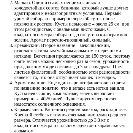
Маркиз. Один из самых неприхотливых и
холодостойких сортов базилика, который лучше других
адаптирован к неблагоприятным условиям. Первый
урожай собирают примерно через 50 суток после
появления ростков. Кусты невысокие – около 25 см, при
этом раскидистые, с овальными листочками. С
квадратного метра собирают до полутора килограммов
зелени. Аромат перечно-гвоздичный, сильный.
Ереванский. Второе название – мексиканский,
отличается сильным чайным ароматом с перечными
нотками. Вегетация продолжается до 150 суток, поэтому
снять зелень можно несколько раз за сезон, урожайность
при должном уходе составит до 3 кг с квадрата. Цвет
листьев фиолетовый, особенностью этой разновидности
является то, что она отпугивает мошек и комаров.
Аромат ванили. Еще один вариант фиолетового цвета,
по названию понятно, что в запахе есть нотки ванили.
Кусты невысокие, компактные, зелень вырастает
примерно за 40-50 дней. Лучше других переносит
недостаток солнечного освещения.
Карамельный. Растения средней высоты, раскидистые.
Крепкий стебель с темно-зелеными листьями среднего
размера. Отличается урожайностью до 3,3 кг с
квадратного метра и сильным фруктово-карамельным
ароматом.