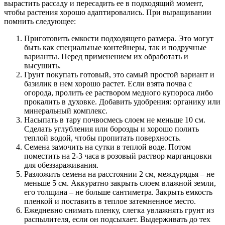
вырастить рассаду и пересадить ее в подходящий момент,
чтобы растения хорошо адаптировались. При выращивании
помнить следующее:
Приготовить емкости подходящего размера. Это могут
быть как специальные контейнеры, так и подручные
варианты. Перед применением их обработать и
высушить.
Грунт покупать готовый, это самый простой вариант и
базилик в нем хорошо растет. Если взята почва с
огорода, пролить ее раствором медного купороса либо
прокалить в духовке. Добавить удобрения: органику или
минеральный комплекс.
Насыпать в тару почвосмесь слоем не меньше 10 см.
Сделать углубления или борозды и хорошо полить
теплой водой, чтобы пропитать поверхность.
Семена замочить на сутки в теплой воде. Потом
поместить на 2-3 часа в розовый раствор марганцовки
для обеззараживания.
Разложить семена на расстоянии 2 см, междурядья – не
меньше 5 см. Аккуратно закрыть слоем влажной земли,
его толщина – не больше сантиметра. Закрыть емкость
пленкой и поставить в теплое затемненное место.
Ежедневно снимать пленку, слегка увлажнять грунт из
распылителя, если он подсыхает. Выдерживать до тех