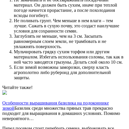
материал. Он должен быть сухим, иначе при теплой
погоде начнется прорастание, а после похолодания
всходы погибнут.
Не поливать грунт. Чем меньше в нем влаги – тем
лучше. Сажать в сухую почву, это создаст наилучшие
условия для сохранности семян.
Заглублять не меньше, чем на 3 см. Засыпать
равномерным слоем земли, не трамбовать и не
увлажнять поверхность.
Мульчировать грядку сухим торфом или другим
материалом. Избегать использования соломы, так как в
ней часто заводятся грызуны. Делать слой около 10 см.
Если зимой возможны заморозки, сверху класть
агрополотно либо рубероид для дополнительной
защиты.
Читайте также!
Особенности выращивания базилика на подоконнике
зимой
Базилик среди множества пряных трав прекрасно
подходит для выращивания в домашних условиях. Помимо
невероятного…
Перед посевом стоит перебрать семена, выбраковать все