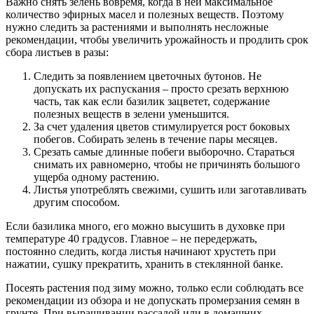
Важно снять зелень вовремя, когда в ней максимальное
количество эфирных масел и полезных веществ. Поэтому
нужно следить за растениями и выполнять несложные
рекомендации, чтобы увеличить урожайность и продлить срок
сбора листьев в разы:
Следить за появлением цветочных бутонов. Не
допускать их распускания – просто срезать верхнюю
часть, так как если базилик зацветет, содержание
полезных веществ в зелени уменьшится.
За счет удаления цветов стимулируется рост боковых
побегов. Собирать зелень в течение пары месяцев.
Срезать самые длинные побеги выборочно. Стараться
снимать их равномерно, чтобы не причинять большого
ущерба одному растению.
Листья употреблять свежими, сушить или заготавливать
другим способом.
Если базилика много, его можно высушить в духовке при
температуре 40 градусов. Главное – не передержать,
постоянно следить, когда листья начинают хрустеть при
нажатии, сушку прекратить, хранить в стеклянной банке.
Посеять растения под зиму можно, только если соблюдать все
рекомендации из обзора и не допускать промерзания семян в
грунте. При выращивании рассадой или в домашних