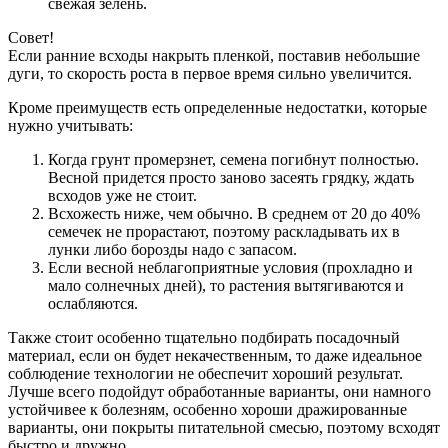
свежая зелень.
Совет!
Если ранние всходы накрыть пленкой, поставив небольшие
дуги, то скорость роста в первое время сильно увеличится.
Кроме преимуществ есть определенные недостатки, которые
нужно учитывать:
Когда грунт промерзнет, семена погибнут полностью.
Весной придется просто заново засеять грядку, ждать
всходов уже не стоит.
Всхожесть ниже, чем обычно. В среднем от 20 до 40%
семечек не прорастают, поэтому раскладывать их в
лунки либо борозды надо с запасом.
Если весной неблагоприятные условия (прохладно и
мало солнечных дней), то растения вытягиваются и
ослабляются.
Также стоит особенно тщательно подбирать посадочный
материал, если он будет некачественным, то даже идеальное
соблюдение технологии не обеспечит хороший результат.
Лучше всего подойдут обработанные варианты, они намного
устойчивее к болезням, особенно хороши дражированные
варианты, они покрыты питательной смесью, поэтому всходят
быстро и дружно.