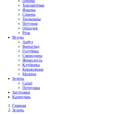
Пионы
Хризантемы
Фиалка
Сирень
Тюльпаны
Петуния
Орхидея
Роза
Ягоды
Арбуз
Виноград
Голубика
Смородина
Жимолость
Клубника
Крыжовник
Малина
Зелень
Салат
Петрушка
Заготовки
Календарь
Главная
Зелень