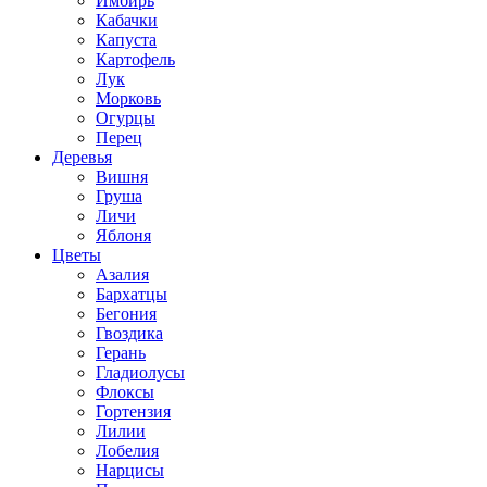
Имбирь
Кабачки
Капуста
Картофель
Лук
Морковь
Огурцы
Перец
Деревья
Вишня
Груша
Личи
Яблоня
Цветы
Азалия
Бархатцы
Бегония
Гвоздика
Герань
Гладиолусы
Флоксы
Гортензия
Лилии
Лобелия
Нарцисы