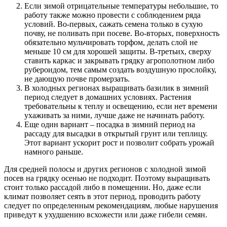
Если зимой отрицательные температуры небольшие, то
работу также можно провести с соблюдением ряда
условий. Во-первых, сажать семена только в сухую
почву, не поливать при посеве. Во-вторых, поверхность
обязательно мульчировать торфом, делать слой не
меньше 10 см для хорошей защиты. В-третьих, сверху
ставить каркас и закрывать грядку агрополотном либо
рубероидом, тем самым создать воздушную прослойку,
не дающую почве промерзать.
В холодных регионах выращивать базилик в зимний
период следует в домашних условиях. Растения
требовательны к теплу и освещению, если нет времени
ухаживать за ними, лучше даже не начинать работу.
Еще один вариант – посадка в зимний период на
рассаду для высадки в открытый грунт или теплицу.
Этот вариант ускорит рост и позволит собрать урожай
намного раньше.
Для средней полосы и других регионов с холодной зимой
посев на грядку осенью не подходит. Поэтому выращивать
стоит только рассадой либо в помещении. Но, даже если
климат позволяет сеять в этот период, проводить работу
следует по определенным рекомендациям, любые нарушения
приведут к ухудшению всхожести или даже гибели семян.