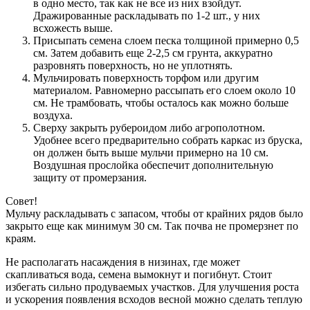
в одно место, так как не все из них взойдут.
Дражированные раскладывать по 1-2 шт., у них
всхожесть выше.
Присыпать семена слоем песка толщиной примерно 0,5
см. Затем добавить еще 2-2,5 см грунта, аккуратно
разровнять поверхность, но не уплотнять.
Мульчировать поверхность торфом или другим
материалом. Равномерно рассыпать его слоем около 10
см. Не трамбовать, чтобы осталось как можно больше
воздуха.
Сверху закрыть рубероидом либо агрополотном.
Удобнее всего предварительно собрать каркас из бруска,
он должен быть выше мульчи примерно на 10 см.
Воздушная прослойка обеспечит дополнительную
защиту от промерзания.
Совет!
Мульчу раскладывать с запасом, чтобы от крайних рядов было
закрыто еще как минимум 30 см. Так почва не промерзнет по
краям.
Не располагать насаждения в низинах, где может
скапливаться вода, семена вымокнут и погибнут. Стоит
избегать сильно продуваемых участков. Для улучшения роста
и ускорения появления всходов весной можно сделать теплую