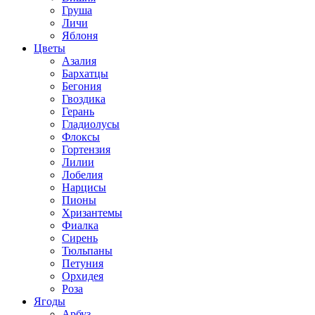
Груша
Личи
Яблоня
Цветы
Азалия
Бархатцы
Бегония
Гвоздика
Герань
Гладиолусы
Флоксы
Гортензия
Лилии
Лобелия
Нарцисы
Пионы
Хризантемы
Фиалка
Сирень
Тюльпаны
Петуния
Орхидея
Роза
Ягоды
Арбуз