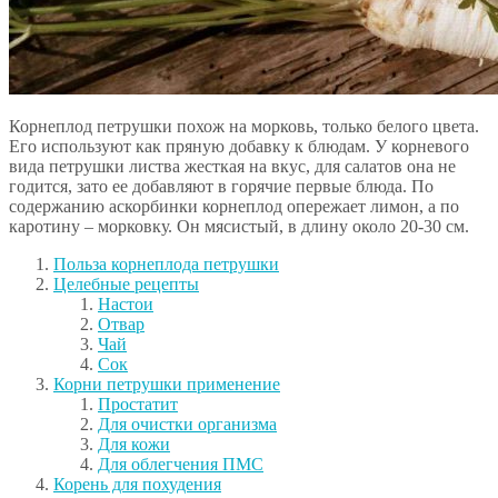
Корнеплод петрушки похож на морковь, только белого цвета.
Его используют как пряную добавку к блюдам. У корневого
вида петрушки листва жесткая на вкус, для салатов она не
годится, зато ее добавляют в горячие первые блюда. По
содержанию аскорбинки корнеплод опережает лимон, а по
каротину – морковку. Он мясистый, в длину около 20-30 см.
Польза корнеплода петрушки
Целебные рецепты
Настои
Отвар
Чай
Сок
Корни петрушки применение
Простатит
Для очистки организма
Для кожи
Для облегчения ПМС
Корень для похудения