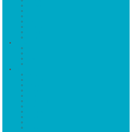
Имбирь
Кабачки
Капуста
Картофель
Лук
Морковь
Огурцы
Перец
Деревья
Вишня
Груша
Личи
Яблоня
Цветы
Азалия
Бархатцы
Бегония
Гвоздика
Герань
Гладиолусы
Флоксы
Гортензия
Лилии
Лобелия
Нарцисы