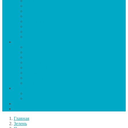
Пионы
Хризантемы
Фиалка
Сирень
Тюльпаны
Петуния
Орхидея
Роза
Ягоды
Арбуз
Виноград
Голубика
Смородина
Жимолость
Клубника
Крыжовник
Малина
Зелень
Салат
Петрушка
Заготовки
Календарь
Главная
Зелень