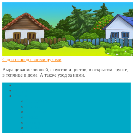
Сад и огород своими руками
Выращивание овощей, фруктов и цветов, в открытом грунте,
в теплице и дома. А также уход за ними.
Главная
Вредители
Овощи
Баклажаны
Чеснок
Сельдерей
Тыква
Помидоры
Грибы