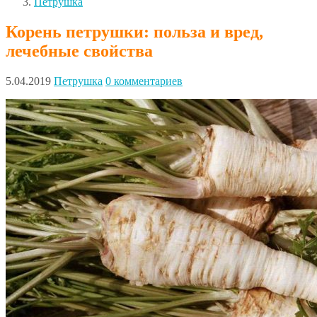
Петрушка
Корень петрушки: польза и вред,
лечебные свойства
5.04.2019
Петрушка
0 комментариев