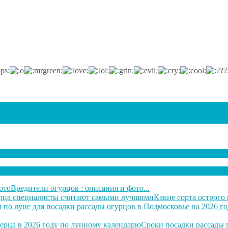
Вредители огурцов : описания и фото...
Какие сорта острого 
Сроки посадки рассады г