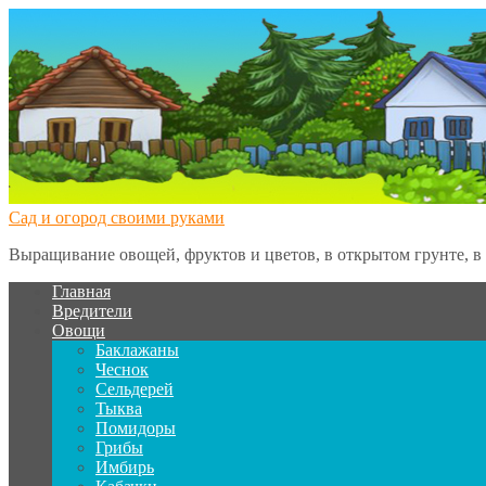
Сад и огород своими руками
Выращивание овощей, фруктов и цветов, в открытом грунте, в 
Главная
Вредители
Овощи
Баклажаны
Чеснок
Сельдерей
Тыква
Помидоры
Грибы
Имбирь