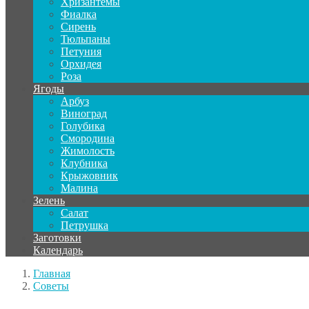
Хризантемы
Фиалка
Сирень
Тюльпаны
Петуния
Орхидея
Роза
Ягоды
Арбуз
Виноград
Голубика
Смородина
Жимолость
Клубника
Крыжовник
Малина
Зелень
Салат
Петрушка
Заготовки
Календарь
Главная
Советы