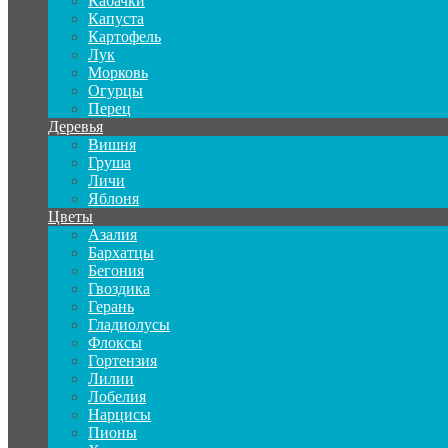
Кабачки
Капуста
Картофель
Лук
Морковь
Огурцы
Перец
Деревья
Вишня
Груша
Личи
Яблоня
Цветы
Азалия
Бархатцы
Бегония
Гвоздика
Герань
Гладиолусы
Флоксы
Гортензия
Лилии
Лобелия
Нарцисы
Пионы