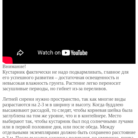
Внимание!
Кустарник фактически не надо подкармливать, главное для
его успешного развития – достаточная освещенность и
невысокая влажность грунта. Растение легко переносит
засушливые периоды, но гибнет из-за переливов.
Летней сирени нужно пространство, так как многие виды
разрастаются на 2-3 м в ширину и высоту. Когда буддлею
высаживают рассадой, то следят, чтобы корневая шейка была
заглублена на том же уровне, что и в контейнере. Место
выбирают так, чтобы кустарник был под солнечными лучами
или в первой половине дня, или после обеда. Между
отдельными экземплярами должно быть сохранено расстояние
в 3 м. После высадки саженцы поливают, но умеренно, почва