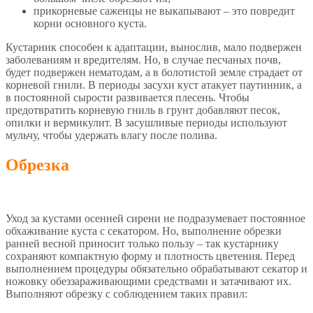
прикорневые саженцы не выкапывают – это повредит
корни основного куста.
Кустарник способен к адаптации, вынослив, мало подвержен
заболеваниям и вредителям. Но, в случае песчаных почв,
будет подвержен нематодам, а в болотистой земле страдает от
корневой гнили. В периоды засухи куст атакует паутинник, а
в постоянной сырости развивается плесень. Чтобы
предотвратить корневую гниль в грунт добавляют песок,
опилки и вермикулит. В засушливые периоды используют
мульчу, чтобы удержать влагу после полива.
Обрезка
Уход за кустами осенней сирени не подразумевает постоянное
обхаживание куста с секатором. Но, выполнение обрезки
ранней весной приносит только пользу – так кустарнику
сохраняют компактную форму и плотность цветения. Перед
выполнением процедуры обязательно обрабатывают секатор и
ножовку обеззараживающими средствами и затачивают их.
Выполняют обрезку с соблюдением таких правил: