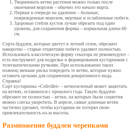
Укорачивать ветви растения можно только после
окончания морозов – обычно это начало марта.
Первые в очереди на удаление – больные,
поврежденные морозом, мертвые и ослабленные побеги.
Здоровые стебли кустов лучше обрезать под один
уровень, для сохранения формы – нормальная длина 60
см.
Сорта буддлеи, которые цветут в летний сезон, обрезают
накоротко – старые отцветшие побеги удаляют полностью.
Использовать классическую форму секатора не рекомендуют –
есть инструмент для подрезки и формирования кустарников с
телескопическими ручками. При использовании таких
ножниц меньше риска повредить те ветви, которые нужно
оставить целыми для сохранения декоративного вида.
Справка!
Сорт кустарника «Colivillei» – вечнозеленый может зацветать
на ветвях, оставшихся с прошлого года. Такую буддлею
обрезают не полностью – ветки, на которых были соцветия
можно слегка укоротить. В апреле, самые длинные ветви
частично урезают, чтобы кустарник не потерял свою
привлекательность из-за высоты.
Размножение буддлеи черенками