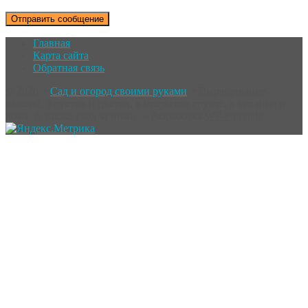
Главная
Карта сайта
Обратная связь
©
2026
~
Сад и огород своими руками
~ Выращивание
овощей, фруктов и цветов, в открытом грунте, в теплице и
дома. А также уход за ними. ~ Разработка
WP-Fairytale