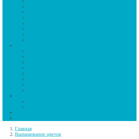
Пионы
Хризантемы
Фиалка
Сирень
Тюльпаны
Петуния
Орхидея
Роза
Ягоды
Арбуз
Виноград
Голубика
Смородина
Жимолость
Клубника
Крыжовник
Малина
Зелень
Салат
Петрушка
Заготовки
Календарь
Главная
Выращивание цветов