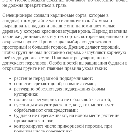
не должна превратиться в грязь.
Селекционеры создали карликовые сорта, которые в
ландшафтном дизайне часто используются. Их можно
выращивать в кадках и внешне они напоминают малые
деревья, у которых красивоцветущая крона. Период цветения
такой же длинный, как и у тех сортов, которые выращивают в
открытом грунте. При высадке выбирают достаточно
просторный и большой горшок. Дренаж делают хороший,
чтобы грунт не был постоянно сырым. Заглубляют корневую
шейку до уровня земли. Поливают регулярно, но не
допускают переливов. Особенностей выращивания буддлеи в
открытом грунте нет, главные правила ухода такие:
растение перед зимой подкармливают;
соцветия срезают до образования семян;
регулярно обрезают для поддержания формы
кустарника;
поливают регулярно, но не с большой частотой;
гусеницы атакуют растение, когда их много куст
обрабатывают спецсредствами;
буддлею не пересаживают, на новом месте растение
приживается плохо;
контролируют число прикорневой поросли, при
большом числе обрезают их;