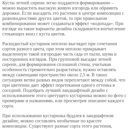
Кусты летней сирени легко поддаются формированию –
можно вырастить высокую живую изгородь или обрамить
дорожки. Если высадить это растение в центре композиции с
разновидностями других цветов, то при правильном
комбинировании может создаваться эффект «водопада». При
взгляде на такие варианты дизайна складывается впечатление
стекающих вниз с куста цветов.
Раскидистый кустарник неплохо выглядит при сочетании
сортов разного цвета, при этом неплохо прикрывает
выделенную такой изгородью часть сада от пыли, шума и
посторонних взглядов. При групповой высадке летней
сирени, для формирования сплошной стены, учитывая
особенность стремительно разрастаться, нужно оставлять
между саженцами пространство около 2,5 м. В таких
ситуациях ветви разных видов переплетают между собой, что
при цветении дает эффект перетекания одного оттенка в
соседний. Подобрать лучший ландшафтный дизайн с
использованием этого цветущего кустарника можно по фото с
примерами и названиями, или просмотрев описание каждого
сорта.
При использовании кустарника буддлея в ландшафтном
дизайне, можно составлять необычные по красоте
композиции. Существуют разные сорта этого растения,