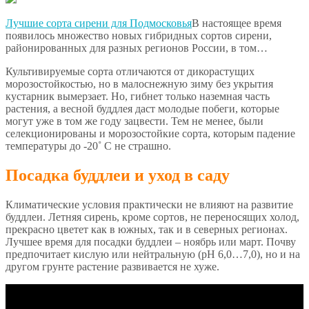
Лучшие сорта сирени для Подмосковья
В настоящее время
появилось множество новых гибридных сортов сирени,
районированных для разных регионов России, в том…
Культивируемые сорта отличаются от дикорастущих
морозостойкостью, но в малоснежную зиму без укрытия
кустарник вымерзает. Но, гибнет только наземная часть
растения, а весной буддлея даст молодые побеги, которые
могут уже в том же году зацвести. Тем не менее, были
селекционированы и морозостойкие сорта, которым падение
температуры до -20˚ C не страшно.
Посадка буддлеи и уход в саду
Климатические условия практически не влияют на развитие
буддлеи. Летняя сирень, кроме сортов, не переносящих холод,
прекрасно цветет как в южных, так и в северных регионах.
Лучшее время для посадки буддлеи – ноябрь или март. Почву
предпочитает кислую или нейтральную (pH 6,0…7,0), но и на
другом грунте растение развивается не хуже.