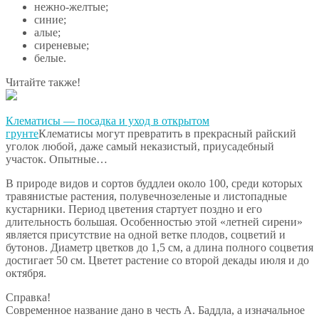
нежно-желтые;
синие;
алые;
сиреневые;
белые.
Читайте также!
Клематисы — посадка и уход в открытом
грунте
Клематисы могут превратить в прекрасный райский
уголок любой, даже самый неказистый, приусадебный
участок. Опытные…
В природе видов и сортов буддлеи около 100, среди которых
травянистые растения, полувечнозеленые и листопадные
кустарники. Период цветения стартует поздно и его
длительность большая. Особенностью этой «летней сирени»
является присутствие на одной ветке плодов, соцветий и
бутонов. Диаметр цветков до 1,5 см, а длина полного соцветия
достигает 50 см. Цветет растение со второй декады июля и до
октября.
Справка!
Современное название дано в честь А. Баддла, а изначальное