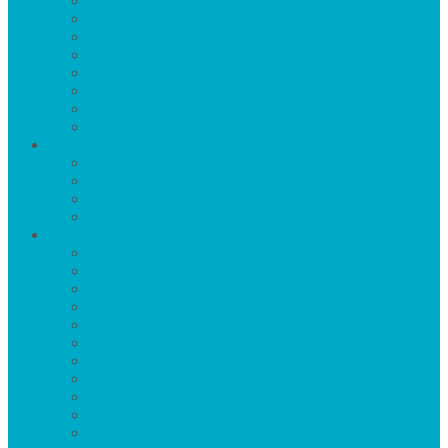
Имбирь
Кабачки
Капуста
Картофель
Лук
Морковь
Огурцы
Перец
Деревья
Вишня
Груша
Личи
Яблоня
Цветы
Азалия
Бархатцы
Бегония
Гвоздика
Герань
Гладиолусы
Флоксы
Гортензия
Лилии
Лобелия
Нарцисы