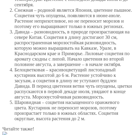
сентября.
Снежная – родиной является Япония, цветение пышное.
Соцветия чуть опущены, появляются в июне-июле.
Растение неприхотливое, но не переносит морозов и
поэтому его выращивают только в южных регионах.
Давида – разновидность, в природе произрастающая на
севере Китая. Соцветия в длину достигают 30 см,
распространенная морозостойкая разновидность,
которую можно выращивать на Кавказе, Урале, в
Краснодарском крае и Приморье. Лиловые соцветия по
аромату сходны с липой. Начало цветения во второй
половине августа, а завершение – в начале октября.
Белоцветковая – красивоцветущий листопадный
кустарник высотой до 6 м. Растение устойчиво к
засухам, а соцветия в длину не уступают буддлеи
Давида. В период цветения ветви чуть опущены, цветки
распускаются в первой декаде июля, увядают в конце
августа. Морозоустойчивая разновидность.
Шаровидная – соцветия насыщенного оранжевого
цвета. Кустарник не переносит морозов, поэтому
произрастает только в южных областях. Соцветия
округлые, высота растения до 2 м.
Читайте также!