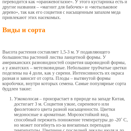
переводится как «оранжевоглазое». У этого кустарника есть и
другие названия – «магнит для бабочек» и «мотыльковое
дерево», так как его соцветия с насыщенным запахом меда
привлекают этих насекомых.
Виды и сорта
Высота растения составляет 1,5-3 м. У подавляющего
большинства растений листва ланцетной формы. У
американских разновидностей соцветия шаровидной формы,
а у азиатских – метелковидные. Небольшие трубчатые цветки
поделены на 4 доли, как у сирени. Интенсивность их окраса
разная и зависит от сорта. Плоды – вытянутой формы
коробочки, внутри которых семена. Самые популярные сорта
буддлеи такие:
Узкоколосая – произрастает в природе на западе Китая,
достигает 3 м. Соцветия узкие, сиреневого или
фиолетового цвета разной насыщенности. Цветки
медоносные и ароматные. Морозостойкий вид,
способный пережить понижение температуры до -20˚ C,
но может погибнуть из-за внезапных перепадов
температуры. Цветение с последней декады июля и до