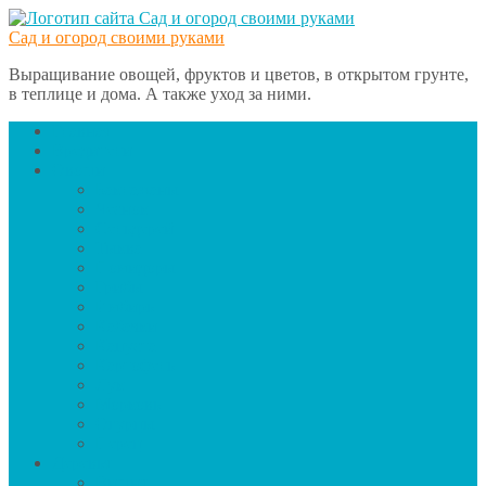
Сад и огород своими руками
Выращивание овощей, фруктов и цветов, в открытом грунте,
в теплице и дома. А также уход за ними.
Главная
Вредители
Овощи
Баклажаны
Чеснок
Сельдерей
Тыква
Помидоры
Грибы
Имбирь
Кабачки
Капуста
Картофель
Лук
Морковь
Огурцы
Перец
Деревья
Вишня