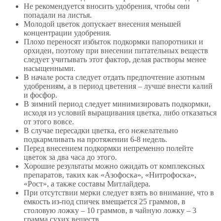
Не рекомендуется вносить удобрения, чтобы они
попадали на листья.
Молодой цветок допускает внесения меньшей
концентрации удобрения.
Плохо переносят избыток подкормки папоротники и
орхидеи, поэтому при внесении питательных веществ
следует учитывать этот фактор, делая растворы менее
насыщенными.
В начале роста следует отдать предпочтение азотным
удобрениям, а в период цветения – лучше внести калий
и фосфор.
В зимний период следует минимизировать подкормки,
исходя из условий выращивания цветка, либо отказаться
от этого вовсе.
В случае пересадки цветка, его нежелательно
подкармливать на протяжении 6-8 недель.
Перед внесением подкормки непременно полейте
цветок за два часа до этого.
Хорошие результаты можно ожидать от комплексных
препаратов, таких как «Азофоска», «Нитрофоска»,
«Рост», а также составы Митлайдера.
При отсутствии мерки следует взять во внимание, что в
емкость из-под спичек вмещается 25 граммов, в
столовую ложку – 10 граммов, в чайную ложку – 3
грамма сухих веществ.