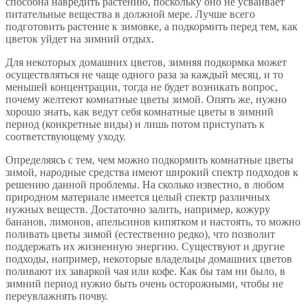
способна навредить растению, поскольку оно не усваивает
питательные вещества в должной мере. Лучше всего
подготовить растение к зимовке, а подкормить перед тем, как
цветок уйдет на зимний отдых.
Для некоторых домашних цветов, зимняя подкормка может
осуществляться не чаще одного раза за каждый месяц, и то
меньшей концентрации, тогда не будет возникать вопрос,
почему желтеют комнатные цветы зимой. Опять же, нужно
хорошо знать, как ведут себя комнатные цветы в зимний
период (конкретные виды) и лишь потом приступать к
соответствующему уходу.
Определяясь с тем, чем можно подкормить комнатные цветы
зимой, народные средства имеют широкий спектр подходов к
решению данной проблемы. На сколько известно, в любом
природном материале имеется целый спектр различных
нужных веществ. Достаточно залить, например, кожуру
бананов, лимонов, апельсинов кипятком и настоять, то можно
поливать цветы зимой (естественно редко), что позволит
поддержать их жизненную энергию. Существуют и другие
подходы, например, некоторые владельцы домашних цветов
поливают их заваркой чая или кофе. Как бы там ни было, в
зимний период нужно быть очень осторожными, чтобы не
переувлажнять почву.