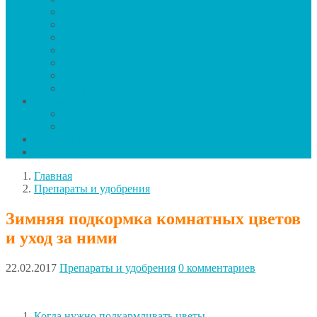
Виноград
Голубика
Смородина
Жимолость
Клубника
Крыжовник
Малина
Зелень
Салат
Петрушка
Заготовки
Календарь
Главная
Препараты и удобрения
Зимняя подкормка комнатных цветов
и уход за ними
22.02.2017
Препараты и удобрения
0 комментариев
Когда нужно подкармливать цветы