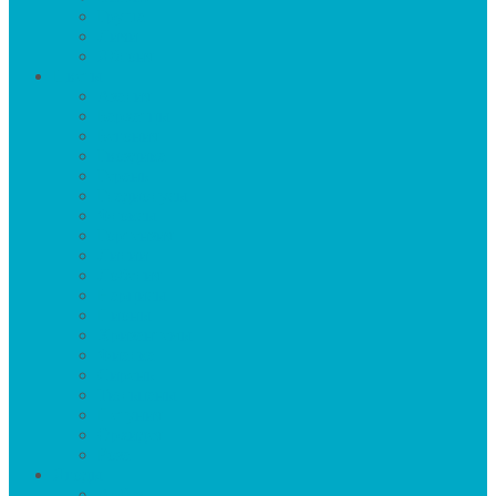
Груша
Личи
Яблоня
Цветы
Азалия
Бархатцы
Бегония
Гвоздика
Герань
Гладиолусы
Флоксы
Гортензия
Лилии
Лобелия
Нарцисы
Пионы
Хризантемы
Фиалка
Сирень
Тюльпаны
Петуния
Орхидея
Роза
Ягоды
Арбуз