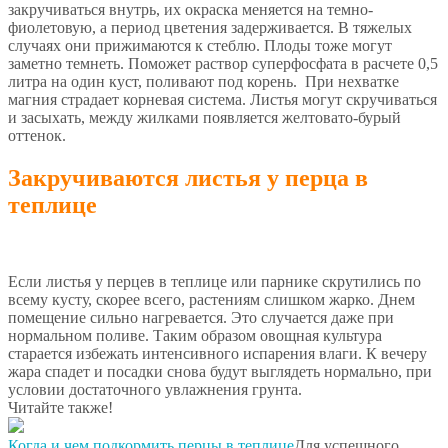
закручиваться внутрь, их окраска меняется на темно-
фиолетовую, а период цветения задерживается. В тяжелых
случаях они прижимаются к стеблю. Плоды тоже могут
заметно темнеть. Поможет раствор суперфосфата в расчете 0,5
литра на один куст, поливают под корень. При нехватке
магния страдает корневая система. Листья могут скручиваться
и засыхать, между жилками появляется желтовато-бурый
оттенок.
Закручиваются листья у перца в
теплице
Если листья у перцев в теплице или парнике скрутились по
всему кусту, скорее всего, растениям слишком жарко. Днем
помещение сильно нагревается. Это случается даже при
нормальном поливе. Таким образом овощная культура
старается избежать интенсивного испарения влаги. К вечеру
жара спадет и посадки снова будут выглядеть нормально, при
условии достаточного увлажнения грунта.
Читайте также!
Когда и чем подкормить перцы в теплице
Для успешного