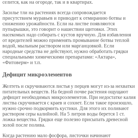
селится, как на огороде, так и в квартирах.
Засилье тли на растениях всегда сопровождается
присутствием муравьев и приводит к отмиранию ботвы и
снижению урожайности. Если на листве появляются
пупырышки, это говорит о нашествии щитовки. Этих
насекомых надо собирать с кустов вручную. Для избавления
от вредителей можно применять промывание ботвы теплой
водой, мыльным раствором или марганцовкой. Если
народные средства не действуют, нужно обработать грядки
специальными химическими препаратами: «Актара»,
«Фитоверм» и т.п.
Дефицит микроэлементов
Желтеть и скручиваются листья у перцев могут из-за нехватки
питательных веществ. На бедной почве растения ощущают
дефицит необходимых микроэлементов. При недостатке калия
листва скручивается с краев и сохнет. Если такое произошло,
нужно срочно подкормить кустики. Для этого их поливают
раствором серы калийной. На 5 литров воды берется 1 ст.
ложка вещества. Грядки еще полезно присыпать древесной
золой после полива.
Когда растению мало фосфора, листочки начинают