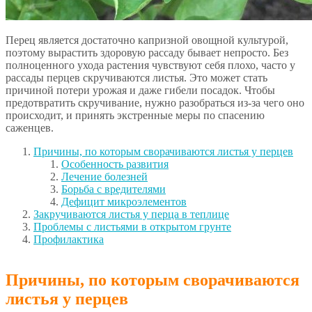
Перец является достаточно капризной овощной культурой,
поэтому вырастить здоровую рассаду бывает непросто. Без
полноценного ухода растения чувствуют себя плохо, часто у
рассады перцев скручиваются листья. Это может стать
причиной потери урожая и даже гибели посадок. Чтобы
предотвратить скручивание, нужно разобраться из-за чего оно
происходит, и принять экстренные меры по спасению
саженцев.
Причины, по которым сворачиваются листья у перцев
Особенность развития
Лечение болезней
Борьба с вредителями
Дефицит микроэлементов
Закручиваются листья у перца в теплице
Проблемы с листьями в открытом грунте
Профилактика
Причины, по которым сворачиваются
листья у перцев