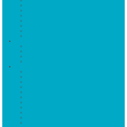
Имбирь
Кабачки
Капуста
Картофель
Лук
Морковь
Огурцы
Перец
Деревья
Вишня
Груша
Личи
Яблоня
Цветы
Азалия
Бархатцы
Бегония
Гвоздика
Герань
Гладиолусы
Флоксы
Гортензия
Лилии
Лобелия
Нарцисы