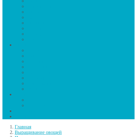
Пионы
Хризантемы
Фиалка
Сирень
Тюльпаны
Петуния
Орхидея
Роза
Ягоды
Арбуз
Виноград
Голубика
Смородина
Жимолость
Клубника
Крыжовник
Малина
Зелень
Салат
Петрушка
Заготовки
Календарь
Главная
Выращивание овощей