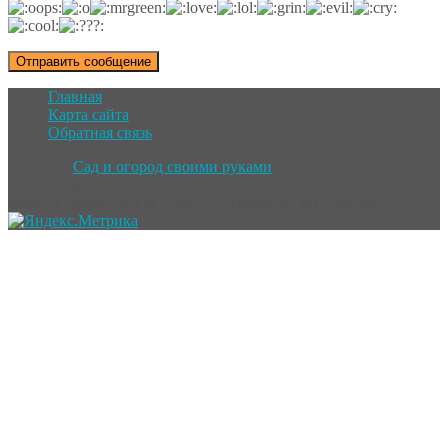
Главная
Карта сайта
Обратная связь
©
2026
~
Сад и огород своими руками
~ Выращивание
овощей, фруктов и цветов, в открытом грунте, в теплице и
дома. А также уход за ними. ~ Разработка
WP-Fairytale