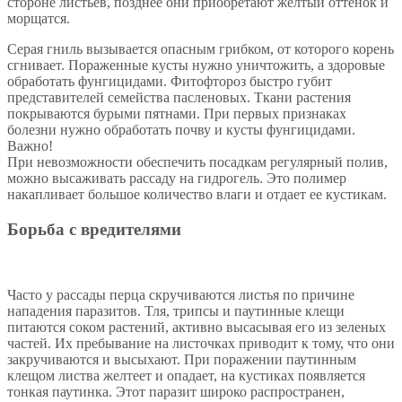
стороне листьев, позднее они приобретают желтый оттенок и
морщатся.
Серая гниль вызывается опасным грибком, от которого корень
сгнивает. Пораженные кусты нужно уничтожить, а здоровые
обработать фунгицидами. Фитофтороз быстро губит
представителей семейства пасленовых. Ткани растения
покрываются бурыми пятнами. При первых признаках
болезни нужно обработать почву и кусты фунгицидами.
Важно!
При невозможности обеспечить посадкам регулярный полив,
можно высаживать рассаду на гидрогель. Это полимер
накапливает большое количество влаги и отдает ее кустикам.
Борьба с вредителями
Часто у рассады перца скручиваются листья по причине
нападения паразитов. Тля, трипсы и паутинные клещи
питаются соком растений, активно высасывая его из зеленых
частей. Их пребывание на листочках приводит к тому, что они
закручиваются и высыхают. При поражении паутинным
клещом листва желтеет и опадает, на кустиках появляется
тонкая паутинка. Этот паразит широко распространен,