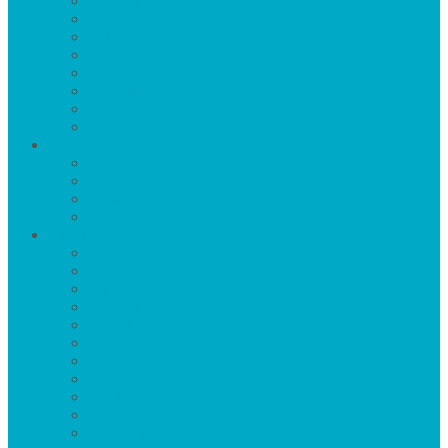
Имбирь
Кабачки
Капуста
Картофель
Лук
Морковь
Огурцы
Перец
Деревья
Вишня
Груша
Личи
Яблоня
Цветы
Азалия
Бархатцы
Бегония
Гвоздика
Герань
Гладиолусы
Флоксы
Гортензия
Лилии
Лобелия
Нарцисы