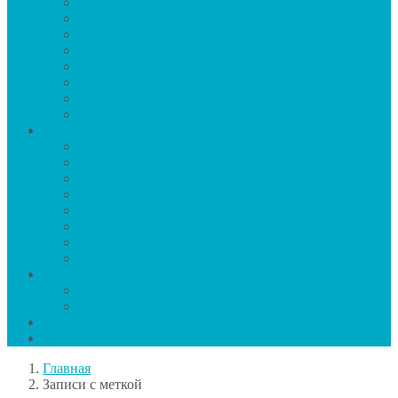
Пионы
Хризантемы
Фиалка
Сирень
Тюльпаны
Петуния
Орхидея
Роза
Ягоды
Арбуз
Виноград
Голубика
Смородина
Жимолость
Клубника
Крыжовник
Малина
Зелень
Салат
Петрушка
Заготовки
Календарь
Главная
Записи с меткой