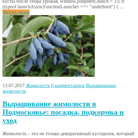
кусты после сбора урожая. window.jsInputerLaunch = 15; if
(typeof launchAsyncFunctionLauncher === "undefined") { ...
Читать далее
13.07.2017
Жимолость
0 комментариев
Выращивание
жимолости
Выращивание жимолости в
Подмосковье: посадка, подкормка и
уход
Жимолость – это не только декоративный кустарник, который