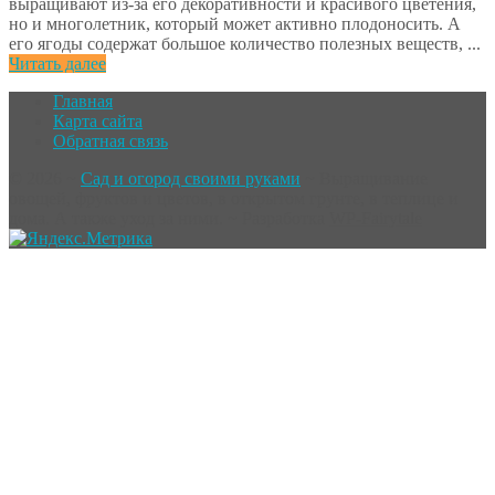
выращивают из-за его декоративности и красивого цветения,
но и многолетник, который может активно плодоносить. А
его ягоды содержат большое количество полезных веществ, ...
Читать далее
Главная
Карта сайта
Обратная связь
©
2026
~
Сад и огород своими руками
~ Выращивание
овощей, фруктов и цветов, в открытом грунте, в теплице и
дома. А также уход за ними. ~ Разработка
WP-Fairytale