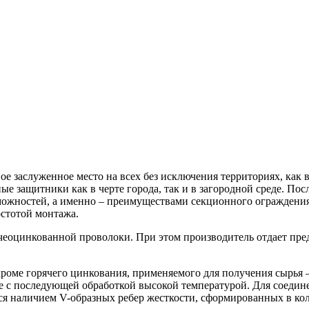
 заслуженное место на всех без исключения территориях, как в
 защитники как в черте города, так и в загородной среде. Посл
ожностей, а именно – преимуществами секционного ограждения.
остотой монтажа.
чеоцинкованной проволоки. При этом производитель отдает пре
 кроме горячего цинкования, применяемого для получения сырья
 с последующей обработкой высокой температурой. Для соедине
ся наличием V-образных ребер жесткости, сформированных в ко