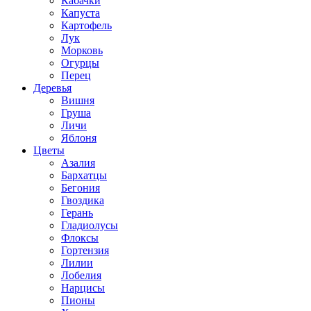
Кабачки
Капуста
Картофель
Лук
Морковь
Огурцы
Перец
Деревья
Вишня
Груша
Личи
Яблоня
Цветы
Азалия
Бархатцы
Бегония
Гвоздика
Герань
Гладиолусы
Флоксы
Гортензия
Лилии
Лобелия
Нарцисы
Пионы