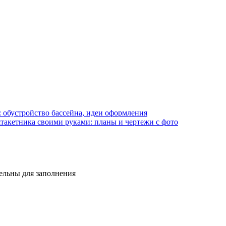
: обустройство бассейна, идеи оформления
штакетника своими руками: планы и чертежи с фото
тельны для заполнения