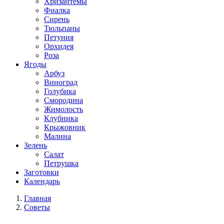
Хризантемы
Фиалка
Сирень
Тюльпаны
Петуния
Орхидея
Роза
Ягоды
Арбуз
Виноград
Голубика
Смородина
Жимолость
Клубника
Крыжовник
Малина
Зелень
Салат
Петрушка
Заготовки
Календарь
Главная
Советы