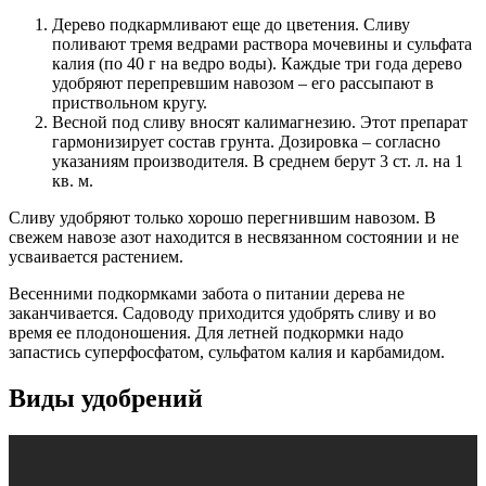
Дерево подкармливают еще до цветения. Сливу
поливают тремя ведрами раствора мочевины и сульфата
калия (по 40 г на ведро воды). Каждые три года дерево
удобряют перепревшим навозом – его рассыпают в
приствольном кругу.
Весной под сливу вносят калимагнезию. Этот препарат
гармонизирует состав грунта. Дозировка – согласно
указаниям производителя. В среднем берут 3 ст. л. на 1
кв. м.
Сливу удобряют только хорошо перегнившим навозом. В
свежем навозе азот находится в несвязанном состоянии и не
усваивается растением.
Весенними подкормками забота о питании дерева не
заканчивается. Садоводу приходится удобрять сливу и во
время ее плодоношения. Для летней подкормки надо
запастись суперфосфатом, сульфатом калия и карбамидом.
Виды удобрений