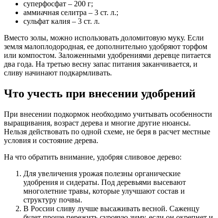
суперфосфат – 200 г;
аммиачная селитра – 3 ст. л.;
сульфат калия – 3 ст. л.
Вместо золы, можно использовать доломитовую муку. Если
земля малоплодородная, ее дополнительно удобряют торфом
или компостом. Заложенными удобрениями деревце питается
два года. На третью весну запас питания заканчивается, и
сливу начинают подкармливать.
Что учесть при внесении удобрений
При внесении подкормок необходимо учитывать особенности
выращивания, возраст дерева и многие другие нюансы.
Нельзя действовать по одной схеме, не беря в расчет местные
условия и состояние дерева.
На что обратить внимание, удобряя сливовое дерево:
Для увеличения урожая полезны органические
удобрения и сидераты. Под деревьями высевают
многолетние травы, которые улучшают состав и
структуру почвы.
В России сливу лучше высаживать весной. Саженцу
будет проще пережить суровую зиму, если он окрепнет и