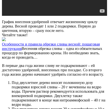
График внесения удобрений отвечает жизненному циклу
дерева. Весной проводят 1 или 2 подкормки. Первую до
цветения, вторую – сразу после него.
Читайте также!
Особенности и правила обрезки сливы весной: пошаговая
инструкция
Весенняя обрезка сливы – одна из обязательных
процедур по формированию кроны. Но необходимо знать,
когда ее проводить…
В первые два года жизни сливу не подкармливают – ей
достаточно удобрений, внесенных при посадке. Со второго
года жизни дерево начинают удобрять согласно его возрасту.
Под двухлетнее дерево вносят половинную дозу
подкормки взрослой сливы – 20 г мочевины на ведро
воды. Причем раствор рекомендуется использовать для
внекорневой подкормки. Двухлетку также
подкармливают в конце мая нитроаммофоской – 40 г на
ведро воды.
Под трехлетнее дерево вносят 20 г суперфосфата и 10 г