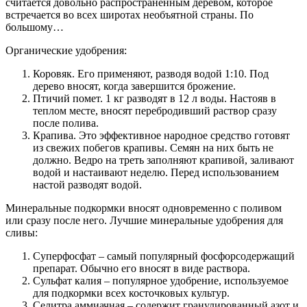
считается довольно распространенным деревом, которое
встречается во всех широтах необъятной страны. По
большому…
Органические удобрения:
Коровяк. Его применяют, разводя водой 1:10. Под
дерево вносят, когда завершится брожение.
Птичий помет. 1 кг разводят в 12 л воды. Настояв в
теплом месте, вносят перебродивший раствор сразу
после полива.
Крапива. Это эффективное народное средство готовят
из свежих побегов крапивы. Семян на них быть не
должно. Ведро на треть заполняют крапивой, заливают
водой и настаивают неделю. Перед использованием
настой разводят водой.
Минеральные подкормки вносят одновременно с поливом
или сразу после него. Лучшие минеральные удобрения для
сливы:
Суперфосфат – самый популярный фосфорсодержащий
препарат. Обычно его вносят в виде раствора.
Сульфат калия – популярное удобрение, используемое
для подкормки всех косточковых культур.
Селитра аммиачная – содержит гранулированный азот и