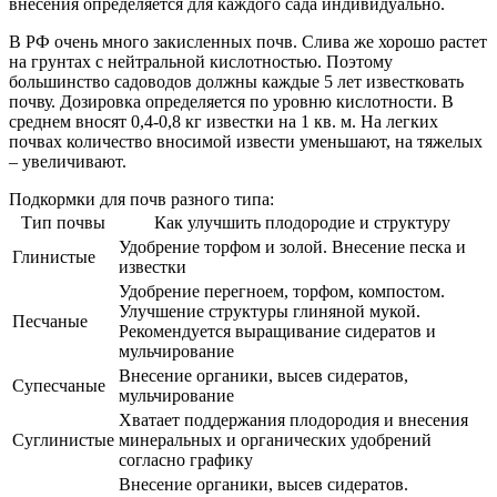
внесения определяется для каждого сада индивидуально.
В РФ очень много закисленных почв. Слива же хорошо растет
на грунтах с нейтральной кислотностью. Поэтому
большинство садоводов должны каждые 5 лет известковать
почву. Дозировка определяется по уровню кислотности. В
среднем вносят 0,4-0,8 кг известки на 1 кв. м. На легких
почвах количество вносимой извести уменьшают, на тяжелых
– увеличивают.
Подкормки для почв разного типа:
Тип почвы
Как улучшить плодородие и структуру
Удобрение торфом и золой. Внесение песка и
Глинистые
известки
Удобрение перегноем, торфом, компостом.
Улучшение структуры глиняной мукой.
Песчаные
Рекомендуется выращивание сидератов и
мульчирование
Внесение органики, высев сидератов,
Супесчаные
мульчирование
Хватает поддержания плодородия и внесения
Суглинистые
минеральных и органических удобрений
согласно графику
Внесение органики, высев сидератов.