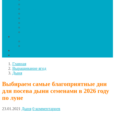
Виноград
Голубика
Смородина
Жимолость
Клубника
Крыжовник
Малина
Зелень
Салат
Петрушка
Заготовки
Календарь
Главная
Выращивание ягод
Дыня
Выбираем самые благоприятные дни
для посева дыни семенами в 2026 году
по луне
23.01.2021
Дыня
0 комментариев