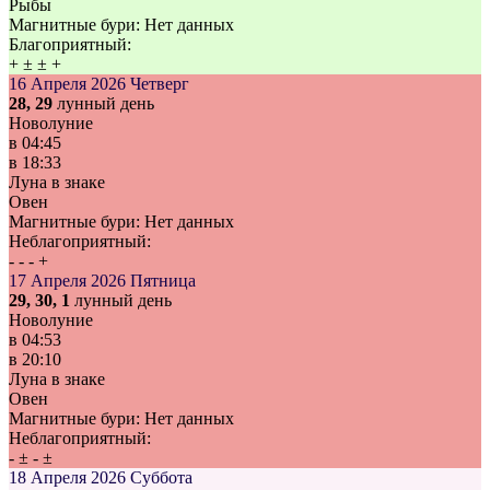
Рыбы
Магнитные бури:
Нет данных
Благоприятный:
+
±
±
+
16 Апреля 2026
Четверг
28, 29
лунный день
Новолуние
в
04:45
в
18:33
Луна в знаке
Овен
Магнитные бури:
Нет данных
Неблагоприятный:
-
-
-
+
17 Апреля 2026
Пятница
29, 30, 1
лунный день
Новолуние
в
04:53
в
20:10
Луна в знаке
Овен
Магнитные бури:
Нет данных
Неблагоприятный:
-
±
-
±
18 Апреля 2026
Суббота