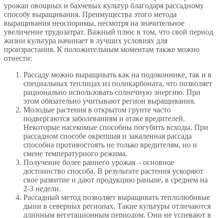
урожаи овощных и бахчевых культур благодаря рассадному
способу выращивания. Преимущества этого метода
выращивания неоспоримы, несмотря на значительное
увеличение трудозатрат. Важный плюс в том, что свой период
жизни культура начинает в лучших условиях для
произрастания. К положительным моментам также можно
отнести:
Рассаду можно выращивать как на подоконнике, так и в
специальных теплицах из поликарбоната, что позволяет
рационально использовать солнечную энергию. При
этом обязательно учитывают регион выращивания.
Молодые растения в открытом грунте часто
подвергаются заболеваниям и атаке вредителей.
Некоторые насекомые способны погубить всходы. При
рассадном способе окрепшая и закаленная рассада
способна противостоять не только вредителям, но и
смене температурного режима.
Получение более раннего урожая – основное
достоинство способа. В результате растения ускоряют
свое развитие и дают продукцию раньше, в среднем на
2-3 недели.
Рассадный метод позволяет выращивать теплолюбивые
дыни в северных регионах. Такие культуры отличаются
длинным вегетационным периодом. Они не успевают в