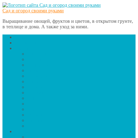
Сад и огород своими руками
Выращивание овощей, фруктов и цветов, в открытом грунте,
в теплице и дома. А также уход за ними.
Главная
Вредители
Овощи
Баклажаны
Чеснок
Сельдерей
Тыква
Помидоры
Грибы
Имбирь
Кабачки
Капуста
Картофель
Лук
Морковь
Огурцы
Перец
Деревья
Вишня