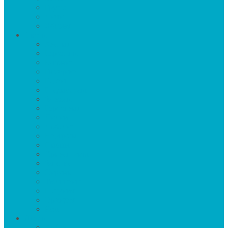
Груша
Личи
Яблоня
Цветы
Азалия
Бархатцы
Бегония
Гвоздика
Герань
Гладиолусы
Флоксы
Гортензия
Лилии
Лобелия
Нарцисы
Пионы
Хризантемы
Фиалка
Сирень
Тюльпаны
Петуния
Орхидея
Роза
Ягоды
Арбуз