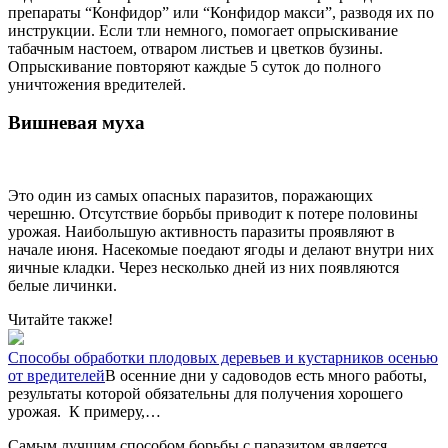
препараты “Конфидор” или “Конфидор макси”, разводя их по
инструкции. Если тли немного, помогает опрыскивание
табачным настоем, отваром листьев и цветков бузины.
Опрыскивание повторяют каждые 5 суток до полного
уничтожения вредителей.
Вишневая муха
Это один из самых опасных паразитов, поражающих
черешню. Отсутствие борьбы приводит к потере половины
урожая. Наибольшую активность паразиты проявляют в
начале июня. Насекомые поедают ягоды и делают внутри них
яичные кладки. Через несколько дней из них появляются
белые личинки.
Читайте также!
Способы обработки плодовых деревьев и кустарников осенью
от вредителей
В осенние дни у садоводов есть много работы,
результаты которой обязательны для получения хорошего
урожая. К примеру,…
Самым лучшим способом борьбы с паразитом является