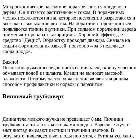
Микроскопическое насекомое поражает листья плодового
дерева. Он питается растительным соком. В пораженных
местах появляются пятна, которые постепенно разрастаются и
вызывают высыхание листвы. На обратной стороне листьев
появляются тонкие паутинки. При сильном поражении дерева
применяют препараты-акарициды. Хороший эффект дает
средство “Децис”. Обработку проводят дважды. Сначала на
стадии формирования завязей, повторно – за 3 недели до
сбора плодов.
Важно!
После обнаружения следов присутствия клеща крону черешни
обмывают водой из шланга. Клещи не выносят высокой
влажности. Поэтому частое увлажнение является хорошим
способом профилактики и борьбы с паразитом.
Вишневый трубковерт
Длина тела мелкого жучка не превышает 8 мм. Личинки
трубковерта питаются косточками плодов. Взрослые жучки
едят листву, выедают пестики и тычинки цветков. В
результате поврежденные плоды портятся, а бутоны усыхают,