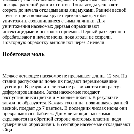
посадка растений ранних сортов. Тогда ягоды успевают
созреть до начала откладывания яиц мухами. Ранней весной
грунт в приствольном круге перекапывают, чтобы
уничтожить сохранившиеся с зимы личинки. Для
уничтожения насекомых деревья опрыскивают
инсектицидами в несколько приемов. Первый раз черешню
обрабатывают в начале июня, пока ягоды не созрели.
Повторную обработку выполняют через 2 недели.
Побеговая моль
Мелкое летающее насекомое не превышает длины 12 мм. На
стадии распускания почек их поедают перезимовавшие
гусеницы. В результате листья не развиваются или растут
деформированными. Затем насекомые поедают
распустившиеся цветки и молодые побеги. В результате
завязи не образуются. Каждая гусеница, появившаяся ранней
весной, поедает до 7 цветков. В последних числах июня они
превращаются в бабочек. Днем летающие насекомые
скрываются на обратной стороне листовых пластин, ведя
сумеречный образ жизни. В сентябре насекомые откладывают
яйца.