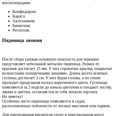
инсектицидами:
Конфидором;
Каратэ;
Актелликом;
Банколом;
Регентом.
Пяденица зимняя
После сбора урожая основную опасность для черешни
представляет небольшой мотылек пяденица. Размах ее
крыльев достигает 25 мм. У них сероватые крылья, покрытые
волнистыми поперечными линиями. Длина желто-зеленых
гусениц достигает 3 см. У них бурая голова, а по спине
проходит продольная полоса коричневого цвета. Гусеницы
появляются за 2 недели до начала цветения и поедают листву,
завязи и цветки, оставляя после себя липкую паутину.
На заметку!
Особенно часто пяденицы появляются в садах,
расположенных поблизости от лесных массивов или парков.
Для уничтожения вредителя грунт в приствольном круге