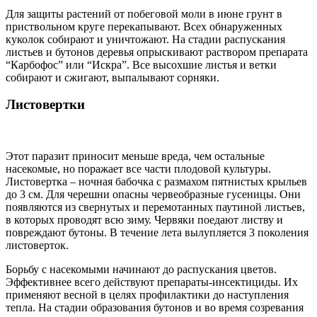
Для защиты растений от побеговой моли в июне грунт в
приствольном круге перекапывают. Всех обнаруженных
куколок собирают и уничтожают. На стадии распускания
листьев и бутонов деревья опрыскивают раствором препарата
“Карбофос” или “Искра”. Все высохшие листья и ветки
собирают и сжигают, выпалывают сорняки.
Листовертки
Этот паразит приносит меньше вреда, чем остальные
насекомые, но поражает все части плодовой культуры.
Листовертка – ночная бабочка с размахом пятнистых крыльев
до 3 см. Для черешни опасны червеобразные гусеницы. Они
появляются из свернутых и перемотанных паутиной листьев,
в которых проводят всю зиму. Червяки поедают листву и
повреждают бутоны. В течение лета вылупляется 3 поколения
листоверток.
Борьбу с насекомыми начинают до распускания цветов.
Эффективнее всего действуют препараты-инсектициды. Их
применяют весной в целях профилактики до наступления
тепла. На стадии образования бутонов и во время созревания