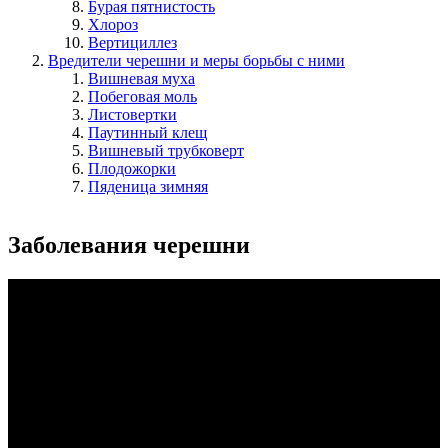
Бурая пятнистость
Хлороз
Вертициллез
Вредители черешни и меры борьбы с ними
Вишневая муха
Побеговая моль
Листовертки
Паутинный клещ
Вишневый трубковерт
Плодожорки
Пяденица зимняя
Заболевания черешни