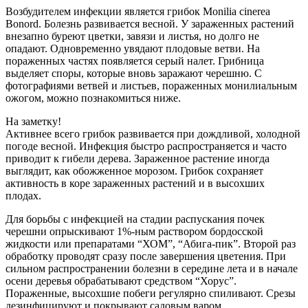
Возбудителем инфекции является грибок Monilia cinerea
Bonord. Болезнь развивается весной. У зараженных растений
внезапно буреют цветки, завязи и листья, но долго не
опадают. Одновременно увядают плодовые ветви. На
пораженных частях появляется серый налет. Грибница
выделяет споры, которые вновь заражают черешню. С
фотографиями ветвей и листьев, пораженных монилиальным
ожогом, можно познакомиться ниже.
На заметку!
Активнее всего грибок развивается при дождливой, холодной
погоде весной. Инфекция быстро распространяется и часто
приводит к гибели дерева. Зараженное растение иногда
выглядит, как обожженное морозом. Грибок сохраняет
активность в коре зараженных растений и в высохших
плодах.
Для борьбы с инфекцией на стадии распускания почек
черешни опрыскивают 1%-ным раствором бордосской
жидкости или препаратами “ХОМ”, “Абига-пик”. Второй раз
обработку проводят сразу после завершения цветения. При
сильном распространении болезни в середине лета и в начале
осени деревья обрабатывают средством “Хорус”.
Пораженные, высохшие побеги регулярно спиливают. Срезы
дезинфицируют и покрывают садовым варом.