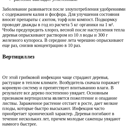
Заболевание развивается после злоупотребления удобрениями
с содержанием калия и фосфора. Для улучшения состояния
вносят препараты с азотом, торф или компост. Подкормку
проводят дважды в год из расчета 5 кг органики на 1 м².
Чтобы предупредить хлороз, весной после наступления тепла
деревья опрыскивают раствором из 10 л воды и 300 г
железного купороса. В середине лета черешню опрыскивают
еще раз, снизив концентрацию в 10 раз.
Вертициллез
От этой грибковой инфекции чаще страдают деревья,
растущие в теплом климате. Возбудитель сначала поражает
корневую систему и препятствует впитыванию влаги. В
результате все дерево постепенно увядает. Основным
признаком вертициллеза является пожелтение и опадание
листвы. Зараженное растение отстает в росте, дает мелкие
плоды, которые быстро высыхают. Инфекция часто
приобретает хронический характер. Деревья погибают в
течение нескольких лет, причем молодые саженцы увядают
намного быстрее.