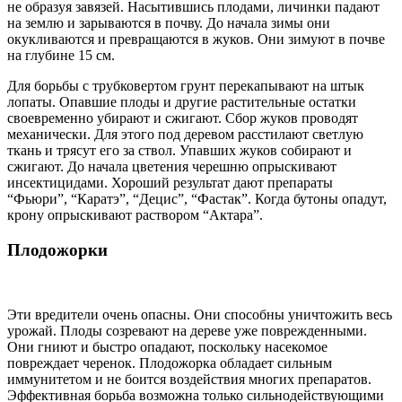
не образуя завязей. Насытившись плодами, личинки падают
на землю и зарываются в почву. До начала зимы они
окукливаются и превращаются в жуков. Они зимуют в почве
на глубине 15 см.
Для борьбы с трубковертом грунт перекапывают на штык
лопаты. Опавшие плоды и другие растительные остатки
своевременно убирают и сжигают. Сбор жуков проводят
механически. Для этого под деревом расстилают светлую
ткань и трясут его за ствол. Упавших жуков собирают и
сжигают. До начала цветения черешню опрыскивают
инсектицидами. Хороший результат дают препараты
“Фьюри”, “Каратэ”, “Децис”, “Фастак”. Когда бутоны опадут,
крону опрыскивают раствором “Актара”.
Плодожорки
Эти вредители очень опасны. Они способны уничтожить весь
урожай. Плоды созревают на дереве уже поврежденными.
Они гниют и быстро опадают, поскольку насекомое
повреждает черенок. Плодожорка обладает сильным
иммунитетом и не боится воздействия многих препаратов.
Эффективная борьба возможна только сильнодействующими