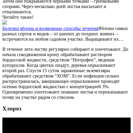
Затем они покрываются черными точками – грибковыми
спорами. Через несколько дней листья высыхают и
отваливаются.
Читайте также!
Болезни яблонь и возможные способы лечения
Яблони самых
разных сортов и видов – от ранних до поздних зимних –
встречаются на любом садовом участке. Выращивают их…
В течение лета листву регулярно собирают и уничтожают. До
начала сокодвижения крону обрабатывают раствором
бордосской жидкости, средством “Нитрофен”, медным
купоросом. Когда цветки опадут, деревья опрыскивают
второй раз. Спустя 15 суток зараженные экземпляры
обрабатывают средством “ХОМ”. Если инфекция сильно
распространилась, завершающее опрыскивание проводят
осенью бордосской жидкостью с концентрацией 3%.
Одновременно уничтожают опавшие листья и перекапывают
почву на участке рядом со стволом.
Хлороз