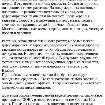
почки. В это время из яичных кладок выбираются личинки,
питающиеся соком растения. На поврежденных листовых
пластинах не развивается центральная жилка, они
деформируются, темнеют и высыхают. Когда черешня
зацветает, скорость размножения тли возрастает. Тогда в
течение лета развивается до 14 поколений паразитов.
Многочисленные насекомые перебираются на ягоды, молодые
побеги и черешки.
Растения, зараженные тлей, хуже растут, молодые побеги
деформируются. У взрослых, плодоносящих экземпляров не
закладываются плодовые почки. Ягоды растут мелкими и
невкусными. На листьях, покрытых липкими выделениями
тли, развивается сажистый грибок. В результате ухудшается
фотосинтез. Иммунитет поврежденных деревьев снижается,
они хуже переносят зимнее понижение температуры.
Важно!
При небольшом количестве тли борьбу с ними ведут
народными средствами. Но если растение сильно заражено,
они не дают нужного эффекта. Тогда насекомых уничтожают
химическими инсектицидами.
До начала сокодвижения ранней весной деревья опрыскивают
препаратом “ЗОВ”, разводя его в количестве 300 г на 10 л
воды. После раскрытия почек применяют пиретроидные