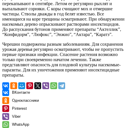
перекапывают в сентябре. Летом ее регулярно рыхлят и
выпалывают сорняки. С коры счищают мох и отмершие
частицы. Стволы дважды в год белят известью. Все
имеющиеся на коре трещины осматривают. При обнаружении
насекомых дерево опрыскивают растворами инсектицидов.
До распускания бутонов применяют препараты “Актеллик”,
“Конфидорм”, “Люфокс”, “Энжио”, “Актара”, “Каратэ”.
Черешни подвержены разным заболеваниям. Для сохранения
урожая деревья регулярно осматривают, чтобы не пропустить
первые признаки инфекции. Спасение растения возможно
только при своевременно начатом лечении. Также
представляют опасность для плодовой культуры насекомые-
паразиты. Для их уничтожения применяют инсектицидные
препараты.
ВКонтакте
Одноклассники
Pinterest
Viber
WhatsApp