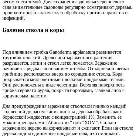
весом снега зимой. Для сохранения здоровья черешневого
сада внимательные садоводы регулярно осматривают деревья,
проводят профилактическую обработку против паразитов и
инфекций.
Болезни ствола и коры
Под влиянием грибка Ganoderma applanatum развивается
трутовик плоский. Древесина зараженного растения
разрушается, ветви и ствол легко ломаются. Заражение
начинается рядом с основанием штамба. От корневой шейки
грибница расползается вверх по сердцевине ствола. Кора
покрывается многолетними плоскими плодовыми телами.
Они расположены в виде черепицы. Верхняя поверхность
грибка серовато-бурая, покрыта бороздами, гладкая либо с
коричневым налетом.
Для предупреждения заражения стволовой гнилью каждый
год весной до распускания листвы деревья обрабатывают
бордосской жидкостью с концентрацией 1%. Заменить ее
можно препаратами “Абига-пик” или “ХОМ”. Сильно
зараженное дерево выкорчевывают и сжигают. Если на стволе
дерева видны единичные плодовые тела, их спиливают.