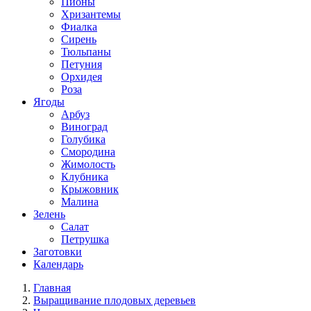
Пионы
Хризантемы
Фиалка
Сирень
Тюльпаны
Петуния
Орхидея
Роза
Ягоды
Арбуз
Виноград
Голубика
Смородина
Жимолость
Клубника
Крыжовник
Малина
Зелень
Салат
Петрушка
Заготовки
Календарь
Главная
Выращивание плодовых деревьев