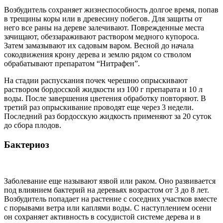
Возбудитель сохраняет жизнеспособность долгое время, попав
в трещины коры или в древесину побегов. Для защиты от
него все раны на дереве залечивают. Поврежденные места
зачищают, обеззараживают раствором медного купороса.
Затем замазывают их садовым варом. Весной до начала
сокодвижения крону дерева и землю рядом со стволом
обрабатывают препаратом “Нитрафен”.
На стадии распускания почек черешню опрыскивают
раствором бордосской жидкости из 100 г препарата и 10 л
воды. После завершения цветения обработку повторяют. В
третий раз опрыскивание проводят еще через 3 недели.
Последний раз бордосскую жидкость применяют за 20 суток
до сбора плодов.
Бактериоз
Заболевание еще называют язвой или раком. Оно развивается
под влиянием бактерий на деревьях возрастом от 3 до 8 лет.
Возбудитель попадает на растение с соседних участков вместе
с порывами ветра или каплями воды. С наступлением осени
он сохраняет активность в сосудистой системе дерева и в