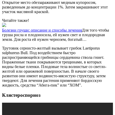
Открытое место обеззараживают медным купоросом,
разведенным до концентрации 1%. Затем закрашивают этот
участок масляной краской.
Читайте также!
Болезни груши: описание и способы лечения
Для того чтобы
груша росла и плодоносила, ей нужен свет и плодородная
земля. Для роста ей нужен чернозем, богатый…
Трутовик сернисто-желтый вызывает грибок Laetiporus
sulphureus Bull. Под воздействием быстро
распространяющейся грибницы сердцевина ствола гниет.
Пораженные ткани покрываются трещинами, в которых
видны белые пленки. Плодовые тела волнистые со светло-
желтой или оранжевой поверхностью. В начале своего
развития они имеют водянисто-мясистую структуру, затем
твердеют. Для лечения растения применяют бордосскую
жидкость, средства “Абига-пик” или “ХОМ”.
Клястероспориоз