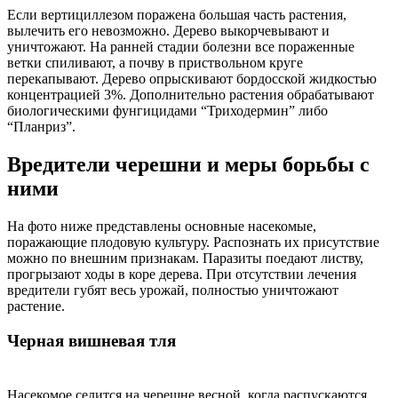
Если вертициллезом поражена большая часть растения,
вылечить его невозможно. Дерево выкорчевывают и
уничтожают. На ранней стадии болезни все пораженные
ветки спиливают, а почву в приствольном круге
перекапывают. Дерево опрыскивают бордосской жидкостью
концентрацией 3%. Дополнительно растения обрабатывают
биологическими фунгицидами “Триходермин” либо
“Планриз”.
Вредители черешни и меры борьбы с
ними
На фото ниже представлены основные насекомые,
поражающие плодовую культуру. Распознать их присутствие
можно по внешним признакам. Паразиты поедают листву,
прогрызают ходы в коре дерева. При отсутствии лечения
вредители губят весь урожай, полностью уничтожают
растение.
Черная вишневая тля
Насекомое селится на черешне весной, когда распускаются