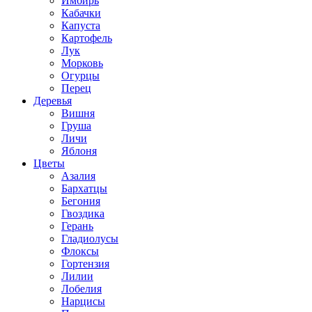
Имбирь
Кабачки
Капуста
Картофель
Лук
Морковь
Огурцы
Перец
Деревья
Вишня
Груша
Личи
Яблоня
Цветы
Азалия
Бархатцы
Бегония
Гвоздика
Герань
Гладиолусы
Флоксы
Гортензия
Лилии
Лобелия
Нарцисы