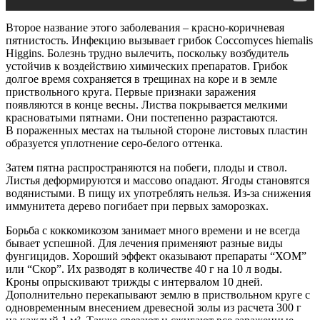
Второе название этого заболевания – красно-коричневая
пятнистость. Инфекцию вызывает грибок Coccomyces hiemalis
Higgins. Болезнь трудно вылечить, поскольку возбудитель
устойчив к воздействию химических препаратов. Грибок
долгое время сохраняется в трещинах на коре и в земле
приствольного круга. Первые признаки заражения
появляются в конце весны. Листва покрывается мелкими
красноватыми пятнами. Они постепенно разрастаются.
В пораженных местах на тыльной стороне листовых пластин
образуется уплотнение серо-белого оттенка.
Затем пятна распространяются на побеги, плоды и ствол.
Листья деформируются и массово опадают. Ягоды становятся
водянистыми. В пищу их употреблять нельзя. Из-за снижения
иммунитета дерево погибает при первых заморозках.
Борьба с коккомикозом занимает много времени и не всегда
бывает успешной. Для лечения применяют разные виды
фунгицидов. Хороший эффект оказывают препараты “ХОМ”
или “Скор”. Их разводят в количестве 40 г на 10 л воды.
Кроны опрыскивают трижды с интервалом 10 дней.
Дополнительно перекапывают землю в приствольном круге с
одновременным внесением древесной золы из расчета 300 г