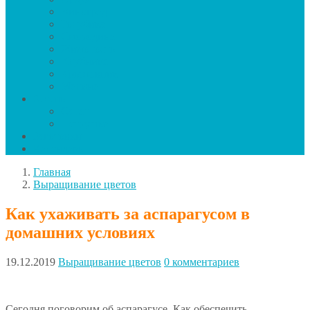
Виноград
Голубика
Смородина
Жимолость
Клубника
Крыжовник
Малина
Зелень
Салат
Петрушка
Заготовки
Календарь
Главная
Выращивание цветов
Как ухаживать за аспарагусом в
домашних условиях
19.12.2019
Выращивание цветов
0 комментариев
Сегодня поговорим об аспарагусе. Как обеспечить