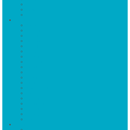
Груша
Личи
Яблоня
Цветы
Азалия
Бархатцы
Бегония
Гвоздика
Герань
Гладиолусы
Флоксы
Гортензия
Лилии
Лобелия
Нарцисы
Пионы
Хризантемы
Фиалка
Сирень
Тюльпаны
Петуния
Орхидея
Роза
Ягоды
Арбуз