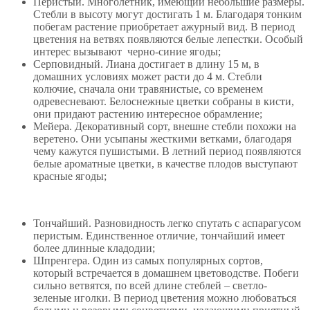
Перистый. Многолетник, имеющий небольшие размеры.
Стебли в высоту могут достигать 1 м. Благодаря тонким
побегам растение приобретает ажурный вид. В период
цветения на ветвях появляются белые лепестки. Особый
интерес вызывают черно-синие ягоды;
Серповидный. Лиана достигает в длину 15 м, в
домашних условиях может расти до 4 м. Стебли
колючие, сначала они травянистые, со временем
одревесневают. Белоснежные цветки собраны в кисти,
они придают растению интересное обрамление;
Мейера. Декоративный сорт, внешне стебли похожи на
веретено. Они усыпаны жесткими ветками, благодаря
чему кажутся пушистыми. В летний период появляются
белые ароматные цветки, в качестве плодов выступают
красные ягоды;
Тончайший. Разновидность легко спутать с аспарагусом
перистым. Единственное отличие, тончайший имеет
более длинные кладодии;
Шпренгера. Один из самых популярных сортов,
который встречается в домашнем цветоводстве. Побеги
сильно ветвятся, по всей длине стеблей – светло-
зеленые иголки. В период цветения можно любоваться