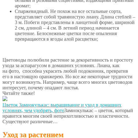
белыми и розовыми соцветиями, издающими приятный
аромат;
Спаржевидный. Не похож на все остальные сорта,
представляет собой травянистую лиану. Длина стеблей –
3 м. Побеги представлены в ланцетной форме, шириной
2 см, длиной – 4 см. В летний период начинается
цветение. Белоснежные цветки после опыления
превращаются в ягоды алой расцветки;
Цветоводы полюбили растение за декоративность и простоту
ухода за аспарагусом в домашних условиях. Лиана, как
на фото, способна украсить любой подоконник, превратив
его в настоящую оранжерею. Но все же некоторые трудности
могут возникнуть. Например, чаще всего многих цветоводов
интересует, почему опадают листья.
Читайте также!
Цветок Замиокулькас: выращивание и уход в домашних
условиях, чем удобрять, фото
Замиокулькас – цветок, который
нравится многим своей неприхотливостью и пластичности.
Существуют различные…
Уход за растением