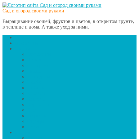
Сад и огород своими руками
Выращивание овощей, фруктов и цветов, в открытом грунте,
в теплице и дома. А также уход за ними.
Главная
Вредители
Овощи
Баклажаны
Чеснок
Сельдерей
Тыква
Помидоры
Грибы
Имбирь
Кабачки
Капуста
Картофель
Лук
Морковь
Огурцы
Перец
Деревья
Вишня