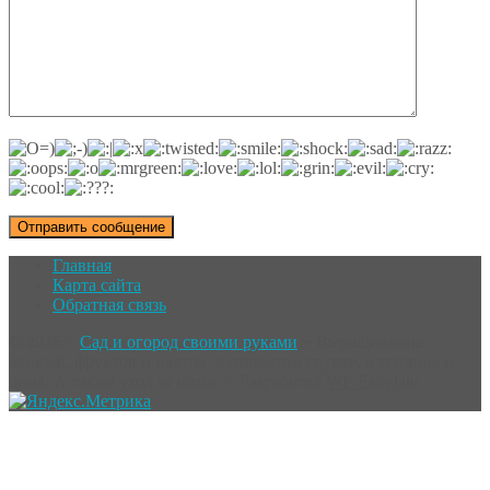
Главная
Карта сайта
Обратная связь
©
2026
~
Сад и огород своими руками
~ Выращивание
овощей, фруктов и цветов, в открытом грунте, в теплице и
дома. А также уход за ними. ~ Разработка
WP-Fairytale