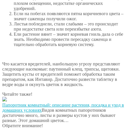
плохом освещении, недостатке органических
удобрений.
Если на побегах появляются пятна коричневого цвета –
значит саженцы получили ожог.
Листья побледнели, стали слабыми – это происходит
при недостатке света или переизбытке азота.
Ели растение вянет – значит корневая гниль дала о себе
знать. Необходимо провести пересадку саженца и
тщательно обработать корневую систему.
Что касается вредителей, наибольшую угрозу представляют
следующие насекомые: паутинный клещ, трипсы, щитовки.
Защитить кусты от вредителей поможет обработка таким
препаратом, как Интавир. Достаточно развести таблетку в
ведре воды и окунуть цветок в жидкость.
Читайте также!
Папоротник комнатный: описание растения, посадка и уход в
домашних условиях
Видов комнатных папоротников
достаточно много, листы и размеры кустов у них бывают
разные. Этот домашний цветок…
Обратите внимание!