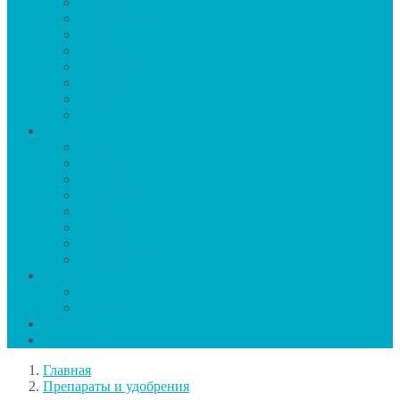
Пионы
Хризантемы
Фиалка
Сирень
Тюльпаны
Петуния
Орхидея
Роза
Ягоды
Арбуз
Виноград
Голубика
Смородина
Жимолость
Клубника
Крыжовник
Малина
Зелень
Салат
Петрушка
Заготовки
Календарь
Главная
Препараты и удобрения