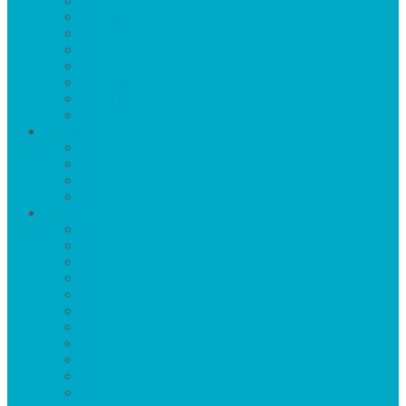
Имбирь
Кабачки
Капуста
Картофель
Лук
Морковь
Огурцы
Перец
Деревья
Вишня
Груша
Личи
Яблоня
Цветы
Азалия
Бархатцы
Бегония
Гвоздика
Герань
Гладиолусы
Флоксы
Гортензия
Лилии
Лобелия
Нарцисы