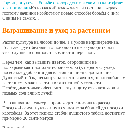
Горчица и уксус в борьбе с колорадским жуком на картофеле:
как применять
Колорадский жук – частый гость на грядках,
поэтому дачники изобретают новые способы борьбы с ним.
Одним из самых…
Выращивание и уход за растением
Растет культура на любой почве, а в уходе непривередлива.
Если же грунт бедный, то понадобится его удобрить, для
этого лучше использовать компост и перегной.
Перед тем, как высадить цветок, огородники не
подкармливают дополнительно землю (в первом случае),
поскольку удобрений для картошки вполне достаточно.
Душистый табак, несмотря на то, что является, теплолюбивым
растением, может расти и в затененной местности.
Необходимо только обеспечить ему защиту от сквозняков и
прямых солнечных лучей.
Выращивание культуры происходит с помощью рассады.
Посадкой семян нужно заняться нужно за 60 дней до посадки
картофеля. За этот период стебли душистого табака достигнут
примерно 20 сантиметров.
Внимание!