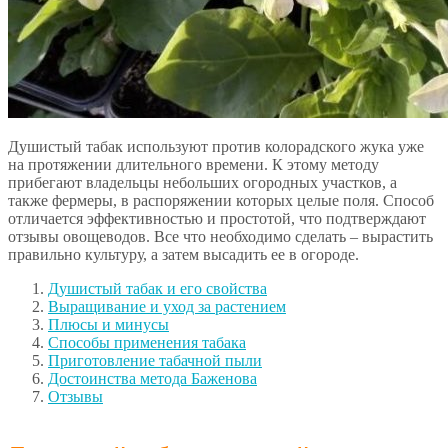
Душистый табак используют против колорадского жука уже
на протяжении длительного времени. К этому методу
прибегают владельцы небольших огородных участков, а
также фермеры, в распоряжении которых целые поля. Способ
отличается эффективностью и простотой, что подтверждают
отзывы овощеводов. Все что необходимо сделать – вырастить
правильно культуру, а затем высадить ее в огороде.
Душистый табак и его свойства
Выращивание и уход за растением
Плюсы и минусы
Способы применения табака
Приготовление табачной пыли
Достоинства метода Баженова
Отзывы