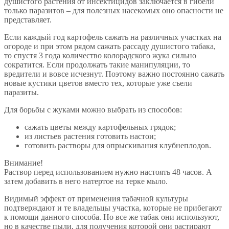
душистого растения от инсектицидов заключается в гибели
только паразитов – для полезных насекомых оно опасности не
представляет.
Если каждый год картофель сажать на различных участках на
огороде и при этом рядом сажать рассаду душистого табака,
то спустя 3 года количество колорадского жука сильно
сократится. Если продолжать такие манипуляции, то
вредители и вовсе исчезнут. Поэтому важно постоянно сажать
новые кустики цветов вместо тех, которые уже съели
паразиты.
Для борьбы с жуками можно выбрать из способов:
сажать цветы между картофельных грядок;
из листьев растения готовить настои;
готовить растворы для опрыскивания клубнеплодов.
Внимание!
Раствор перед использованием нужно настоять 48 часов. А
затем добавить в него натертое на терке мыло.
Видимый эффект от применения табачной культуры
подтверждают и те владельцы участка, которые не прибегают
к помощи данного способа. Но все же табак они используют,
но в качестве пыли, для получения которой они растирают