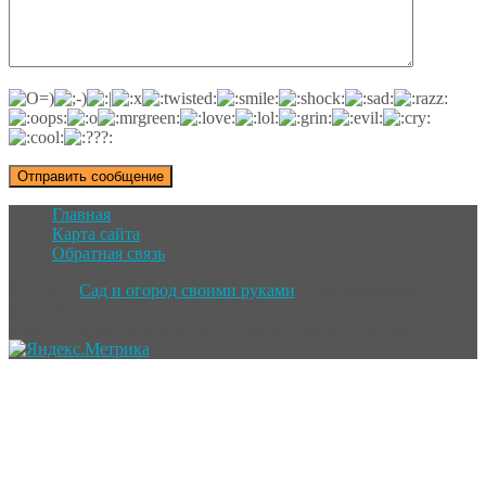
Главная
Карта сайта
Обратная связь
©
2026
~
Сад и огород своими руками
~ Выращивание
овощей, фруктов и цветов, в открытом грунте, в теплице и
дома. А также уход за ними. ~ Разработка
WP-Fairytale